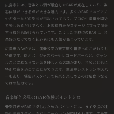
音楽BARならではの居心地の良さを体感
広島市には、音楽とお酒が融合したBARが点在しており、楽
生演奏BARなら広島市で楽しみ尽くす
器体験ができる点が大きな魅力です。多くのBARではピアノ
生演奏BARの魅力とBARでの音楽体験
やギターなどの楽器が常設されており、プロの生演奏を間近
で楽しめるだけでなく、お客様自身がステージに立って演奏
BAR楽器で広がるライブ感あふれる夜
する機会も設けられています。こうした体験型のBARは、音
広島市で味わうBARの生演奏ポイント
楽好きだけでなく初心者にも人気が高まっています。
BARを活用した特別な音楽の楽しみ方
広島市のBARでは、演奏設備の充実度や音響へのこだわりも
音楽BARの生演奏で心に残る一夜を演出
特徴です。例えば、ジャズバーやレコードバーなど、ジャン
楽器演奏を満喫したい夜におすすめのBAR
ルごとに異なる雰囲気を味わえる店舗があり、音楽とともに
楽器好きに人気のBAR選びの基準とは
特別な夜を過ごすことができます。生演奏レストランやDJバ
BARで自ら楽器を演奏する楽しみ方
ーもあり、幅広いスタイルで音楽を楽しめるのは広島市なら
音楽BARで演奏体験ができる夜の魅力
ではの魅力です。
広島市でBAR楽器演奏を満喫する秘訣
音楽好き必見のBAR体験ポイントとは
BARで楽器演奏が叶うおすすめポイント
広島の音楽BARで新しい出会いを見つける
音楽好きがBARで楽しむためのポイントには、まず楽器の種
音楽好きがBARで交流できる理由とは
類や演奏スタイルのバリエーションが挙げられます。広島市