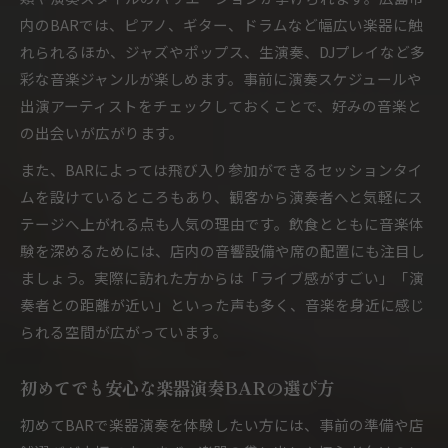
内のBARでは、ピアノ、ギター、ドラムなど幅広い楽器に触
BAR楽器体験で広がる人とのつながり
れられるほか、ジャズやポップス、生演奏、DJプレイなど多
BARでの音楽談義が生む新しい出会い
彩な音楽ジャンルが楽しめます。事前に演奏スケジュールや
広島市のBARで音楽仲間を見つける方法
出演アーティストをチェックしておくことで、好みの音楽と
BARで気軽に参加できる音楽イベント
の出会いが広がります。
ジャズやロックも楽しめるBARの魅力
また、BARによっては飛び入り参加ができるセッションタイ
BARでジャズやロックを体感する夜
ムを設けているところもあり、観客から演奏者へと気軽にス
音楽BARの多彩なジャンルの楽しみ方
テージへ上がれる点も人気の理由です。飲食とともに音楽体
BAR楽器を通じて味わうジャンルの幅
験を深めるためには、店内の音響設備や席の配置にも注目し
BARならではの生演奏ジャンル特集
ましょう。実際に訪れた方からは「ライブ感がすごい」「演
奏者との距離が近い」といった声も多く、音楽を身近に感じ
ジャズBARやロックBARで得る感動体験
られる空間が広がっています。
初めてでも安心な楽器演奏BARの選び方
初めてBARで楽器演奏を体験したい方には、事前の準備や店