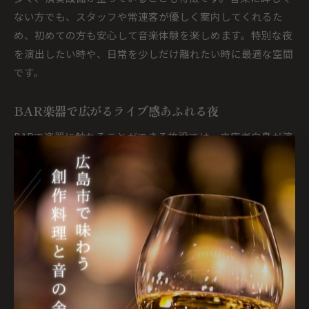
ない方でも、スタッフや常連客が優しく案内してくれるた
め、初めての方も安心して音楽体験を楽しめます。特別な夜
を演出したい時や、日常を少しだけ離れたい時に最適な空間
です。
BAR楽器で広がるライブ感あふれる夜
BARで楽器に触れることができる施設では、来店者自身が演
奏に参加できる機会も設けられています。ピアノやギター、
ドラムなど、普段はなかなか体験できない楽器に挑戦できる
点が、広島市のBARならではの特徴です。演奏者と観客の距
離が近く、ライブ感にあふれた夜を過ごせます。
例えば友人同士でセッションを楽しんだり、即興で演奏に加
わることで、音楽を通じた新たな出会いも期待できます。演
奏設備の使い方についてはスタッフが丁寧にサポートしてく
れるため、初心者でも安心してチャレンジできます。楽器を