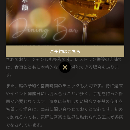
通じて自然と会話が生まれるため、音楽好き同士の交流の場
としても人気です。
広島市で味わうBARの生演奏ポイント
広島市内のBARで生演奏を楽しむ際は、事前に演奏スケジュ
ールや設備内容を確認することがポイントです。人気のレコ
ご予約はこちら
ードバーやジャズバーでは、定期的にライブイベントが開催
されており、ジャンルも多彩です。レストラン併設の店舗で
ご予約はこちら
は、食事とともに本格的な音楽を堪能できる場合もありま
す。
また、席の予約や営業時間のチェックも大切です。特に週末
やイベント開催日には混み合うことが多く、余裕を持った計
画が必要となります。演奏に参加したい場合や楽器の使用を
希望する場合は、事前に問い合わせておくと安心です。初め
て訪れる方でも、気軽に音楽の世界に触れられる工夫が各店
でなされています。