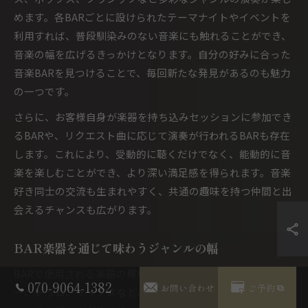
めます。各BARごとに設けられたテーマナイトやイベントを
利用すれば、普段馴染みのない音楽にも触れることができ、
音楽の幅を広げるきっかけとなります。自分の好みに合った
音楽BARを見つけることで、毎回新たな発見があるのも魅力
の一つです。
さらに、お客様自身が楽器を持ち込みセッションに参加でき
るBARや、リクエスト曲に応じて演奏が行われるBARも存在
します。これにより、受動的に聴くだけでなく、能動的に音
楽を楽しむことができ、より深い満足感を得られます。音楽
好き同士の交流も生まれやすく、共通の趣味を持つ仲間と出
会えるチャンスも広がります。
BAR楽器を通じて味わうジャンルの幅
BARで使用される楽器の種類は非常に多彩で、ピアノやギタ
070-9064-1382
お問い合わせ
ご予約
ー、ドラム、サックスなど、各楽器が奏でる音色によってジ