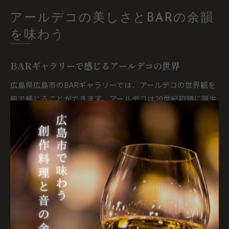
アールデコの美しさとBARの余韻
を味わう
BARギャラリーで感じるアールデコの世界
広島県広島市のBARギャラリーでは、アールデコの世界観を
肌で感じることができます。アールデコは20世紀初頭に誕生
した装飾美術様式で、幾何学模様や直線的なデザインが特徴
です。BARの店内に一歩踏み入れると、照明や家具、壁面に
至るまで統一感のあるアールデコ調のディテールが目を引
き、非日常の空間へと誘われます。
こうしたBARギャラリーでは、美術館のようにアートを鑑賞
するだけでなく、クラシックカクテルやウイスキーを片手
に、音楽と共にゆったりとした時間を過ごせるのが魅力で
す。大人の雰囲気が漂うため、落ち着いた夜を求める方に最
適です。実際に訪れた方からは「日常の喧騒を忘れてリラッ