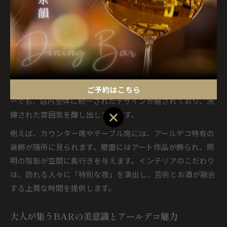
クスできる」といった声も多く寄せられています。
BAR空間に映えるアールデコ調インテリア
BARギャラリーのインテリアは、アールデコの美学を体現し
たもので、黒やゴールドを基調とした色使い、幾何学的な照
明、直線的な家具配置が特徴です。広島市内のBARギャラリ
ご予約はこちら
ーでも、店内全体に統一されたデザインが施されており、洗
練された雰囲気を醸し出しています。
ご予約はこちら
例えば、カウンター席やテーブル席には、アールデコ特有の
装飾が随所に見られます。壁面にはアート作品が飾られ、照
明の陰影が空間に奥行きを与えます。インテリアのこだわり
は、訪れる人々に「特別な夜」を演出し、芸術とお酒が融合
する上質な時間を提供します。
大人が集うBARの美意識とアールデコ魅力