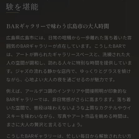
ジャズとBARギャラリーの相性が良い理由
験を堪能
BAR空間で楽しむ大人の音楽体験とは何か
広島市のBARで出会う生演奏ジャズの魅力
BARギャラリーで味わう広島市の大人時間
BARギャラリーで癒やされる音楽の魔法
広島県広島市には、日常の喧騒から一歩離れた落ち着いた雰
アールデコの美しさとBARの余韻を味わう
囲気のBARギャラリーが点在しています。こうしたBARで
BARギャラリーで感じるアールデコの世界
は、アートが飾られたギャラリースペースと、洗練された大
人の空間が調和し、訪れる人々に特別な時間を提供していま
BAR空間に映えるアールデコ調インテリア
す。ジャズの流れる静かな店内で、ゆっくりとグラスを傾け
大人が集うBARの美意識とアールデコ魅力
ながら、心地よい大人の夜を過ごせるのが魅力です。
BARで過ごす芸術的な夜の楽しみ方を解説
例えば、アールデコ調のインテリアや間接照明が印象的な
アールデコデザインのBARで非日常体験
BARギャラリーでは、非日常感がさらに高まります。落ち着
落ち着いたBAR時間を過ごしたい方へ
いた空間で、普段は味わえないような上質なカクテルやウイ
BARで叶える心安らぐ大人の夜時間の過ごし方
スキーを味わいながら、写真やアート作品を眺める時間は、
BARギャラリーで静かに過ごすためのコツ
まさに大人の贅沢と言えるでしょう。
落ち着いたBAR空間が人気の理由と魅力
こうしたBARギャラリーは、忙しい毎日から解放されたい方