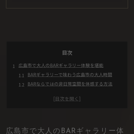
目次
広島市で大人のBARギャラリー体験を堪能
BARギャラリーで味わう広島市の大人時間
BARならではの非日常空間を体感する方法
落ち着きあるBARが叶える上質なひととき
広島市で人気のBARギャラリーの特徴とは
BARギャラリー選びで重視すべきポイント
ジャズが流れる空間の魅力に触れる夜
BARでジャズが響く心地よい夜の過ごし方
広島市で大人のBARギャラリー体