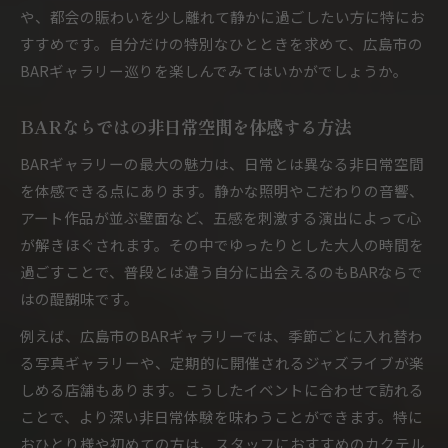
BARでゆったり一人飲みを楽しむ方法を紹介
や、都会の賑わいを少し離れて静かに過ごしたい方に特にお
BARギャラリーでの上手な席選びポイント
すすめです。自分だけの特別なひとときを求めて、広島市の
クラシックカクテルが彩る上質なひととき
BARギャラリー巡りを楽しんでみてはいかがでしょうか。
BARギャラリーで味わうクラシックカクテル
BARならではの非日常空間を体感する方法
BARのプロが選ぶおすすめカクテルの魅力
BARギャラリーで楽しむウイスキーの奥深さ
BARギャラリーの最大の魅力は、日常とは異なる非日常空間
BARタイムを彩るカクテルの選び方とコツ
を体感できる点にあります。静かな照明やこだわりの音響、
アート作品が並ぶ壁面など、五感を刺激する演出によって心
BARで贅沢に過ごすクラシックカクテル体験
が解きほぐされます。その中でゆったりとした大人の時間を
BARギャラリーで特別な夜を楽しむ方法
過ごすことで、普段とは違う自分に出会えるのもBARならで
BARギャラリーで大人のデートを楽しむ秘訣
はの醍醐味です。
BARで特別感を演出する楽しみ方を提案
例えば、広島市のBARギャラリーでは、季節ごとに入れ替わ
BARギャラリーならではの上質な夜の魅力
る写真ギャラリーや、定期的に開催されるジャズライブが楽
BARで友人や同僚と過ごす特別なひととき
しめる店舗もあります。こうしたイベントに合わせて訪れる
BARギャラリーで記念日を彩る楽しみ方
ことで、より深い非日常体験を味わうことができます。特に
おひとり様や初めての方は、スタッフにおすすめのカクテル