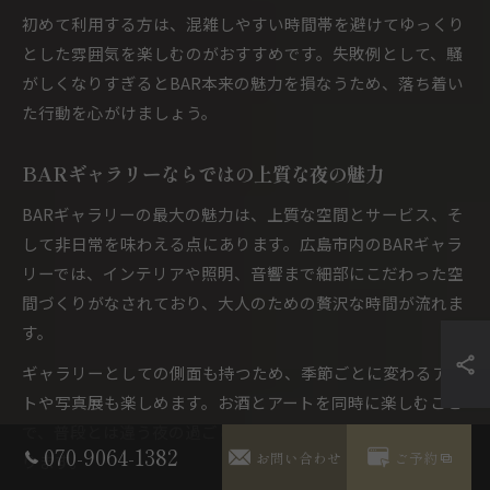
初めて利用する方は、混雑しやすい時間帯を避けてゆっくり
とした雰囲気を楽しむのがおすすめです。失敗例として、騒
がしくなりすぎるとBAR本来の魅力を損なうため、落ち着い
た行動を心がけましょう。
BARギャラリーならではの上質な夜の魅力
BARギャラリーの最大の魅力は、上質な空間とサービス、そ
して非日常を味わえる点にあります。広島市内のBARギャラ
リーでは、インテリアや照明、音響まで細部にこだわった空
間づくりがなされており、大人のための贅沢な時間が流れま
す。
ギャラリーとしての側面も持つため、季節ごとに変わるアー
トや写真展も楽しめます。お酒とアートを同時に楽しむこと
で、普段とは違う夜の過ごし方ができ、記憶に残る体験とな
070-9064-1382
お問い合わせ
ご予約
ります。