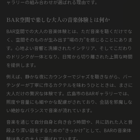
ャラリーの組み合わせが選ばれる理由です。
BAR空間で楽しむ大人の音楽体験とは何か
BAR空間での大人の音楽体験とは、ただ音楽を聴くだけでな
く、空間そのものが生み出す“場の力”を感じることにありま
す。心地よい音響と洗練されたインテリア、そしてこだわり
のドリンクが一体となり、日常から切り離された上質な時間
を提供します。
例えば、静かな夜にカウンターでジャズを聴きながら、バー
テンダーが丁寧に作るカクテルを味わうひとときは、まさに
大人だけの贅沢な体験です。広島市のBARギャラリーでは、
照度や音量にも細やかな配慮がされており、会話を邪魔しな
い絶妙なバランスで音楽が流れています。
音楽を通じて自分自身と向き合う時間や、共に訪れた人と普
段より深い話をするための“きっかけ”として、BARの音楽体
験は多くの大人に選ばれています。