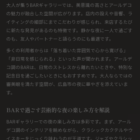
大人が集うBARギャラリーでは、美意識の高さとアールデコ
の魅力が融合した空間が広がります。店内の設えや音響、ラ
イティングの細部にまでこだわりが感じられ、来店するたび
に新たな発見があるのも特徴です。静かな夜に一人で過ごす
のも、友人やパートナーと語らうのにも最適です。
多くの利用者からは「落ち着いた雰囲気で心から寛げる」
「非日常を感じられる」といった声が聞かれます。アールデ
コ調のBARは、日常のストレスから離れたいときや、特別な
記念日を過ごしたいときにもおすすめです。大人ならではの
審美眼を満たす空間が、広島市の夜に華やぎを添えていま
す。
BARで過ごす芸術的な夜の楽しみ方を解説
BARギャラリーでの夜の楽しみ方は多彩です。まず、アール
デコ調のインテリアを眺めながら、クラシックカクテルやウ
イスキーをじっくり味わうのが王道です。ジャズやクラシッ