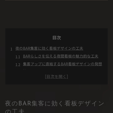
目次
夜のBAR集客に効く看板デザインの工夫
BARらしさを伝える夜間看板の魅力的な工夫
集客アップに直結するBAR看板デザインの発想
法
BARの雰囲気を活かす看板色使いとレイアウト
術
入りやすさを演出するBAR看板デザインのポイ
ント
夜のBAR集客に効く看板デザイン
BARの個性を引き出す看板フォントとイラスト
の工夫