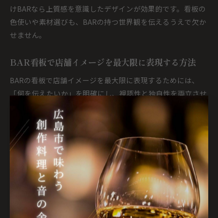
けBARなら上質感を意識したデザインが効果的です。看板の
色使いや素材選びも、BARの持つ世界観を伝えるうえで欠か
せません。
BAR看板で店舗イメージを最大限に表現する方法
BARの看板で店舗イメージを最大限に表現するためには、
「何を伝えたいか」を明確にし、視認性と独自性を両立させ
ることが重要です。広島市内の繁華街では、周辺店舗との差
別化が集客力アップのカギとなります。たとえば、看板に店
舗のロゴやシグネチャーカクテルのイラストを盛り込むこと
で、BARの特徴を直感的に伝えることが可能です。
看板の光り方や設置場所もイメージを左右します。正面だけ
でなく、路地からも見えやすい位置に設置したり、夜間に遠
くからでも目を引く照明を使うと効果的です。さらに、店内
の雰囲気と看板のデザインを統一することで、初めての来店
客にも安心感を与えられます。