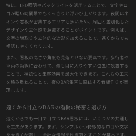
特に、LED照明やバックライトを活用することで、文字やロ
ゴが暗い時間帯でもくっきりと浮かび上がります。夜間はネ
オンや看板が密集するエリアも多いため、周囲と差別化した
デザインや立体感を意識することがポイントです。例えば、
文字の縁取りや立体的な造形を加えることで、遠くからでも
視認しやすくなります。
また、看板の高さや角度も見落とせない要素です。歩行者や
車両の動線に合わせて、最も目に入りやすい位置に設置する
ことで、視認性と集客効果を最大化できます。これらの工夫
を積み重ねることで、夜のBAR集客に直結する看板作りが実
現します。
遠くから目立つBARの看板の秘密と選び方
遠くからでも一目で目立つBAR看板には、いくつかの共通し
た工夫があります。まず、シンプルかつ特徴的なロゴや文字
を大きく配置し、余計な情報を削ぎ落とすことが基本です。