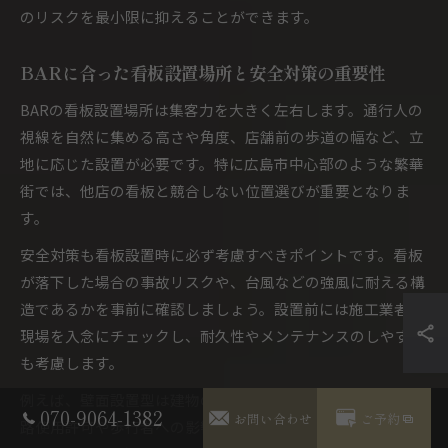
のリスクを最小限に抑えることができます。
BARに合った看板設置場所と安全対策の重要性
BARの看板設置場所は集客力を大きく左右します。通行人の
視線を自然に集める高さや角度、店舗前の歩道の幅など、立
地に応じた設置が必要です。特に広島市中心部のような繁華
街では、他店の看板と競合しない位置選びが重要となりま
す。
安全対策も看板設置時に必ず考慮すべきポイントです。看板
が落下した場合の事故リスクや、台風などの強風に耐える構
造であるかを事前に確認しましょう。設置前には施工業者と
現場を入念にチェックし、耐久性やメンテナンスのしやすさ
も考慮します。
例えば、壁面設置型は建物の耐荷重や配線経路、突出型は道
070-9064-1382
お問い合わせ
ご予約
路使用許可や歩行者への影響など、それぞれに注意点があり