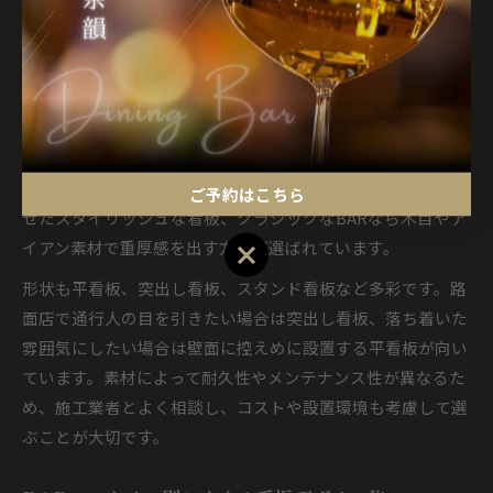
コンセプトに合うBAR看板素材と形状の比較
BARの看板素材や形状は、店舗のコンセプトや設置場所によ
って最適なものが異なります。広島市内でよく使われるの
は、アクリルやアルミ複合板、木製、金属製、ネオン管など
です。例えば、現代的なBARならアクリルやLEDを組み合わ
ご予約はこちら
せたスタイリッシュな看板、クラシックなBARなら木目やア
イアン素材で重厚感を出す方法が選ばれています。
ご予約はこちら
形状も平看板、突出し看板、スタンド看板など多彩です。路
面店で通行人の目を引きたい場合は突出し看板、落ち着いた
雰囲気にしたい場合は壁面に控えめに設置する平看板が向い
ています。素材によって耐久性やメンテナンス性が異なるた
め、施工業者とよく相談し、コストや設置環境も考慮して選
ぶことが大切です。