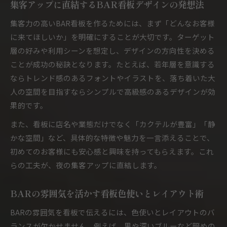
集客アップに直結するBAR看板デザインの発想法
広島市で集客力アップを狙うBAR看板術
集客力の高いBAR看板を作るためには、まず「どんなお客様
BAR看板で集客力を高めるポイントを徹底解説
に来てほしいか」を明確にすることが大切です。ターゲット
BAR店舗の魅力を引き出す看板配置の工夫
層の好みや利用シーンを想定し、デザインの方向性を決める
BARの夜間営業を支える看板照明の選び方
ことが成功の秘訣となります。たとえば、若年層を意識する
BAR経営者が実践する看板リニューアル術
ならトレンド感のあるフォントやイラストを、落ち着いた大
BAR集客に役立つ現場アドバイスと改善事例
人の空間を目指すならシンプルで高級感のあるデザインが効
ネオン・電飾で魅せるBARの夜間看板活用法
果的です。
BAR看板にネオンを採用するメリットと注意点
また、看板に店名や業態だけでなく「カクテルが豊富」「静
電飾が光るBAR看板で夜間集客を強化する方法
かな空間」など、具体的な特徴や魅力を一言添えることで、
BARらしさを際立たせるLED看板の活用術
初めてのお客様にも安心感と興味を持ってもらえます。これ
BARの雰囲気に合うネオンサイン選びのコツ
らの工夫が、夜の集客アップに直結します。
BAR看板の電源確保と夜間メンテナンス対策
BARの雰囲気を活かす看板色使いとレイアウト術
BAR経営者が押さえたい看板施工のポイント
BAR看板施工で失敗しないための基礎知識
BARの雰囲気を看板で伝えるには、色使いとレイアウトのバ
ランスが欠かせません。例えば、黒や深いブルーなど暗めの