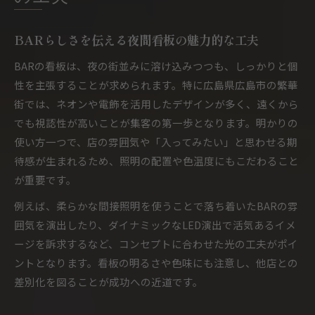
選び
視認性抜群のBAR看板が夜街で輝く理由
BARらしさを伝える夜間看板の魅力的な工夫
BAR集客に効く夜間看板の視認性向上テクニッ
BARの看板は、夜の街並みに溶け込みつつも、しっかりと個
ク
性を主張することが求められます。特に広島県広島市の繁華
遠くから目立つBARの看板の秘密と選び方
街では、ネオンや電飾を活用したデザインが多く、遠くから
BAR看板で夜の通行人の注意を引く方法
でも視認性が高いことが集客の第一歩となります。明かりの
BARの魅力を伝える光る看板の効果的な配置
使い方一つで、店の雰囲気や「入ってみたい」と思わせる期
夜の街に調和するBAR看板の光量と色の工夫
待感が生まれるため、照明の配置や色温度にもこだわること
雰囲気を伝えるBAR向け看板選び完全ガイド
が重要です。
BARの世界観を伝える看板デザインの選び方
例えば、柔らかな間接照明を使うことで落ち着いたBARの雰
BAR看板で店舗イメージを最大限に表現する方
囲気を演出したり、ダイナミックなLED演出で活気あるイメ
法
ージを訴求するなど、コンセプトに合わせた光の工夫がポイ
コンセプトに合うBAR看板素材と形状の比較
ントとなります。看板の明るさや色味にも注意し、他店との
差別化を図ることが成功への近道です。
BARのスタイル別おすすめ看板デザイン集
BAR看板選びで注意したい法規制と設置条件