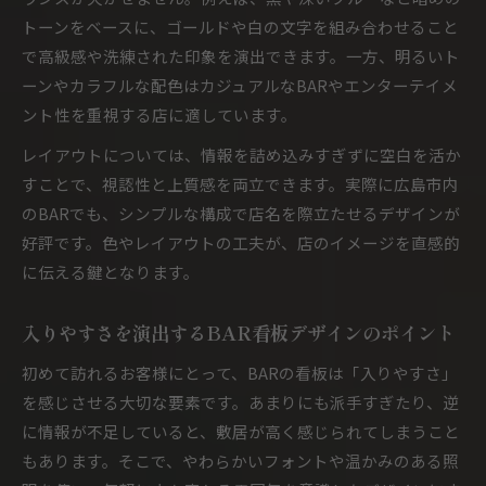
BARに合った看板設置場所と安全対策の重要性
トーンをベースに、ゴールドや白の文字を組み合わせること
BAR看板の施工スケジュールと納期管理のコツ
で高級感や洗練された印象を演出できます。一方、明るいト
BAR施工現場で役立つ業者とのやり取り術
ーンやカラフルな配色はカジュアルなBARやエンターテイメ
BAR看板設置時に気を付けたい法的ポイント
ント性を重視する店に適しています。
レイアウトについては、情報を詰め込みすぎずに空白を活か
すことで、視認性と上質感を両立できます。実際に広島市内
のBARでも、シンプルな構成で店名を際立たせるデザインが
好評です。色やレイアウトの工夫が、店のイメージを直感的
に伝える鍵となります。
入りやすさを演出するBAR看板デザインのポイント
初めて訪れるお客様にとって、BARの看板は「入りやすさ」
を感じさせる大切な要素です。あまりにも派手すぎたり、逆
に情報が不足していると、敷居が高く感じられてしまうこと
もあります。そこで、やわらかいフォントや温かみのある照