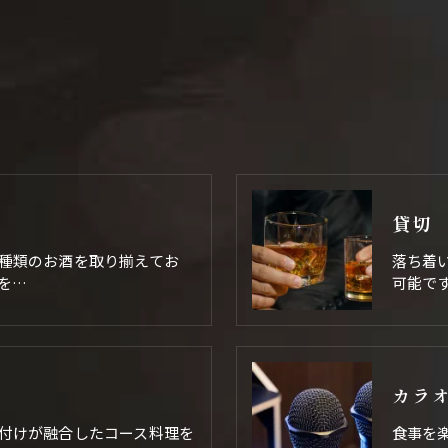
貸切
種類のお酒を取り揃えてお
落ち着
を…
可能で
カラ
付けが融合したコース料理を
食事を