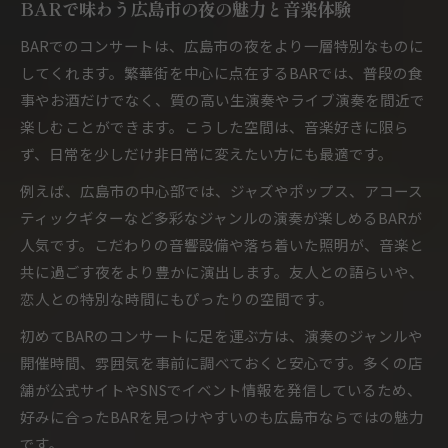
BARで味わう広島市の夜の魅力と音楽体験
験
BARでのコンサートは、広島市の夜をより一層特別なものに
BARの生演奏で味わう感動とその魅力について
してくれます。繁華街を中心に点在するBARでは、普段の食
音楽ジャンル別に選ぶBARの楽しみ方ガイド
事やお酒だけでなく、質の高い生演奏やライブ演奏を間近で
広島市のBARで初心者も気軽に生演奏を体験
楽しむことができます。こうした空間は、音楽好きに限ら
ジャズバーで過ごす広島市の特別なひととき
ず、日常を少しだけ非日常に変えたい方にも最適です。
広島 ジャズバーで大人の夜をBARで満喫する方
例えば、広島市の中心部では、ジャズやポップス、アコース
法
ティックギターなど多彩なジャンルの演奏が楽しめるBARが
BARで広がるジャズの魅力と音楽体験の深め方
人気です。こだわりの音響設備や落ち着いた照明が、音楽と
落ち着いた雰囲気のBARでジャズを味わう楽し
共に過ごす夜をより豊かに演出します。友人との語らいや、
さ
恋人との特別な時間にもぴったりの空間です。
ジャズ好き必見のBARで過ごす上質なひととき
初めてBARのコンサートに足を運ぶ方は、演奏のジャンルや
広島市 ジャズをBARで気軽に楽しむ過ごし方
開催時間、雰囲気を事前に調べておくと安心です。多くの店
夜の広島市でBARコンサートが人気な理由
舗が公式サイトやSNSでイベント情報を発信しているため、
好みに合ったBARを見つけやすいのも広島市ならではの魅力
BARで生演奏が人気の理由とその魅力を解説
です。