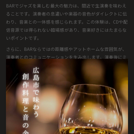
BARでジャズを楽しむ最大の魅力は、間近で生演奏を味わえ
ることです。演奏者の息遣いや楽器の音色がダイレクトに伝
わり、音楽との一体感を感じられます。この体験は、CDや配
信音源では得られない臨場感があり、音楽好きにはたまらな
いポイントです。
さらに、BARならではの距離感やアットホームな雰囲気が、
演奏者とのコミュニケーションを生み出します。演奏後にミ
ュージシャンと会話を楽しんだり、リクエストをすること
で、より深い音楽体験が可能です。初心者の方も気軽に話し
かけやすい雰囲気が整っているため、ジャズの世界に自然と
引き込まれるでしょう。
音楽体験を深めるためには、演奏スケジュールやテーマイベ
ントを活用し、定期的に訪れるのもおすすめです。季節ごと
の特別ライブや、異なるジャンルとのコラボレーション企画
など、BARごとに個性豊かなプログラムが用意されていま
す。