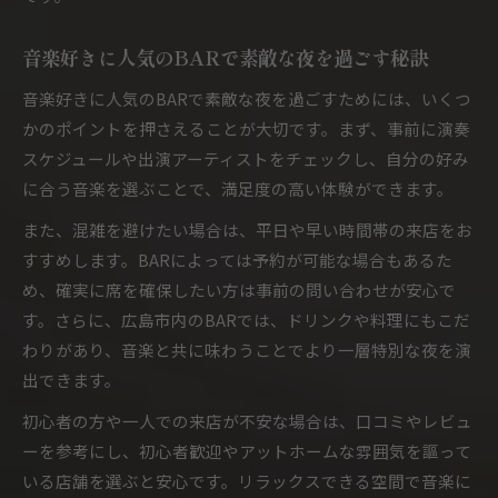
広島のBARコンサートが注目される背景とは
音楽と食事を同時に楽しむBARの人気の秘密
音楽好きに人気のBARで素敵な夜を過ごす秘訣
BARコンサートで感じる広島市の夜の活気
音楽好きに人気のBARで素敵な夜を過ごすためには、いくつ
BARの雰囲気が生演奏を特別にする理由
かのポイントを押さえることが大切です。まず、事前に演奏
初めてでも安心のBAR音楽体験ガイド
スケジュールや出演アーティストをチェックし、自分の好み
BAR初心者でも安心して楽しめる音楽体験法
に合う音楽を選ぶことで、満足度の高い体験ができます。
初めてのBARで戸惑わないためのポイント紹介
また、混雑を避けたい場合は、平日や早い時間帯の来店をお
BARコンサート参加前に知っておきたい基礎知
すすめします。BARによっては予約が可能な場合もあるた
識
め、確実に席を確保したい方は事前の問い合わせが安心で
広島 生演奏 バーで気軽に過ごすためのコツ
す。さらに、広島市内のBARでは、ドリンクや料理にもこだ
BARで失敗しない席選びと過ごし方のヒント
わりがあり、音楽と共に味わうことでより一層特別な夜を演
ライブ演奏が魅力のBARを探す楽しさ
出できます。
BARでライブ演奏を楽しむための探し方ガイド
初心者の方や一人での来店が不安な場合は、口コミやレビュ
広島 生演奏 レストランのBARを選ぶ楽しみ方
ーを参考にし、初心者歓迎やアットホームな雰囲気を謳って
ライブ感あふれるBARの選び方と体験談紹介
いる店舗を選ぶと安心です。リラックスできる空間で音楽に