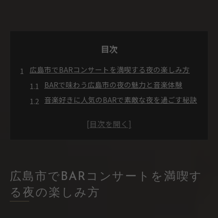
目次
広島市でBARコンサートを満喫する夜の楽しみ方
BARで味わう広島市の夜の魅力と音楽体験
音楽好きに人気のBARで素敵な夜を過ごす秘訣
広島 音楽 バーで生演奏と料理を楽しむコツ
BARコンサートで広がる夜の新しい過ごし方提
案
広島 生演奏 バーで感じる特別な雰囲気の魅力
音楽好き必見のBARで生演奏を体験しよう
広島市でBARコンサートを満喫す
BARで生演奏を楽しむ広島市のおすすめポイン
る夜の楽しみ方
ト
広島 生演奏 レストランで音楽と食事の融合体