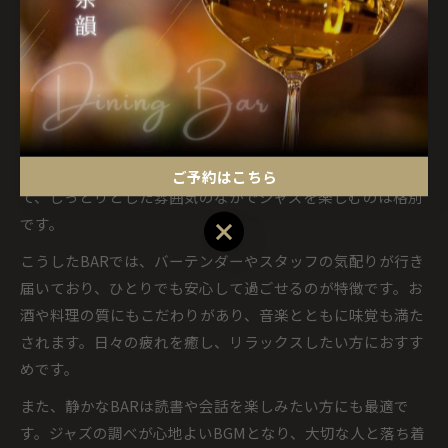
落ち着いた雰囲気のBARでジャズを味わう楽しさ
広島市のBARには、静かな時間を大切にしたい方にぴったり
の落ち着いた空間が多く存在します。照明やインテリア、音
響にこだわったお店では、心地よい音楽とともに自分だけの
時間をゆったりと過ごすことができます。騒がしさを避け
ご予約はこちら
て、しっとりとした雰囲気のなかでジャズを楽しむのは格別
です。
ご予約はこちら
こうしたBARでは、バーテンダーやスタッフの気配りが行き
届いており、ひとりでも安心して過ごせるのが特徴です。お
酒や料理の質にもこだわりがあり、音楽とともに味覚も満た
されます。日々の疲れを癒し、リラックスしたい方におすす
めです。
また、静かなBARは読書や会話を楽しみたい方にも最適で
す。ジャズの調べが心地よいBGMとなり、大切な人と落ち着