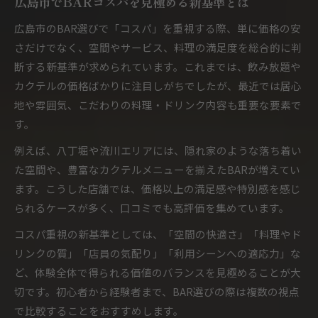
広島市でBARコスパを見極める新基準とは
BAR初心者が安心して選べるポイント集
広島市のBAR選びで「コスパ」を重視する際、単に価格の安
隠れ家BARならではの落ち着いた過ごし方
さだけでなく、空間やサービス、料理の満足度を総合的に判
隠れ家BARで静かな時間とコスパを堪能
断する新基準が求められています。これまでは、飲み放題や
カクテルの価格ばかりに注目しがちでしたが、最近では居心
広島のBARで落ち着きを感じる空間選び
地や雰囲気、こだわりの料理・ドリンク内容も重要な要素で
BAR通が選ぶ隠れ家のコスパの理由とは
す。
BARで一人時間を楽しむ隠れ家の魅力
例えば、八丁堀や流川エリアには、隠れ家のような落ち着い
隠れ家BARで女子からも人気の秘密公開
た空間や、豊富なカクテルメニューを揃えたBARが増えてい
女子も安心して楽しめるBARの工夫とは
ます。こうした店舗では、価格以上の満足感や特別感を感じ
女子が安心して利用できるBARの特徴
られるケースが多く、口コミでも高評価を集めています。
BARのコスパと女子人気の両立ポイント
コスパ重視の新基準としては、「空間の快適さ」「料理やド
初めてでも入りやすいBARの選び方とは
リンクの質」「店員の気配り」「利用シーンへの適応力」な
広島のBARで女子に優しいサービスを体感
ど、体験全体で得られる価値のバランスを見極めることが大
BARで女子会におすすめの空間づくり
切です。初心者から経験者まで、BAR選びの際は複数の視点
飲み放題を賢く活用したBARの楽しみ方
で比較することをおすすめします。