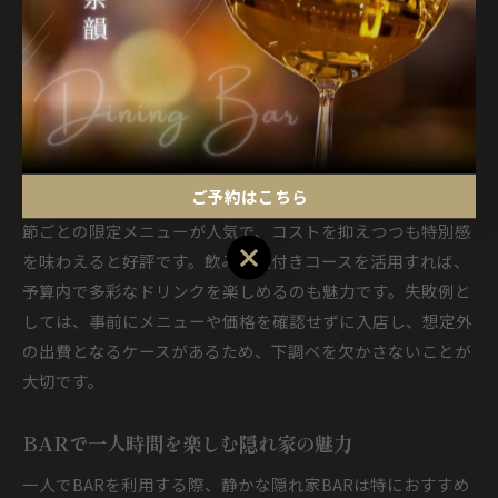
BAR通の方々が隠れ家BARを選ぶ大きな理由は、価格以上の
満足感を得られる点にあります。隠れ家BARでは、オーダー
メイドのカクテルや旬の料理がリーズナブルに提供されてお
り、コスパの高さが際立ちます。おしゃれなのに気取らず過
ごせる雰囲気も、リピーターが多い理由の一つです。
ご予約はこちら
例えば、広島エリアのBARでは、地元食材を使った料理や季
節ごとの限定メニューが人気で、コストを抑えつつも特別感
ご予約はこちら
を味わえると好評です。飲み放題付きコースを活用すれば、
予算内で多彩なドリンクを楽しめるのも魅力です。失敗例と
しては、事前にメニューや価格を確認せずに入店し、想定外
の出費となるケースがあるため、下調べを欠かさないことが
大切です。
BARで一人時間を楽しむ隠れ家の魅力
一人でBARを利用する際、静かな隠れ家BARは特におすすめ