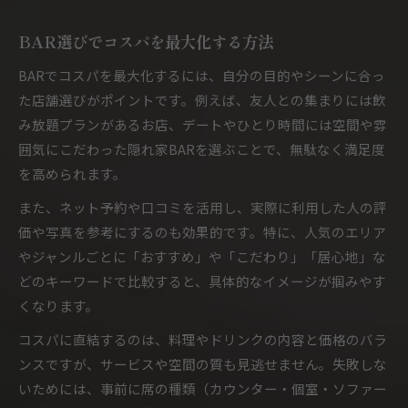
BAR飲み放題プランでコスパを高める方法
BAR選びでコスパを最大化する方法
広島のBARで飲み放題を選ぶ際の注意点
BAR初心者も安心の飲み放題活用術紹介
BARでコスパを最大化するには、自分の目的やシーンに合っ
女子に人気のBAR飲み放題の楽しみ方
た店舗選びがポイントです。例えば、友人との集まりには飲
み放題プランがあるお店、デートやひとり時間には空間や雰
BARコスパ重視の飲み放題プラン比較
囲気にこだわった隠れ家BARを選ぶことで、無駄なく満足度
初心者が失敗しない理想のBAR選びポイント
を高められます。
BAR初心者が知るべきコスパ重視の基準
また、ネット予約や口コミを活用し、実際に利用した人の評
広島BAR選びで失敗しないためのポイント
価や写真を参考にするのも効果的です。特に、人気のエリア
BAR初心者におすすめのおしゃれな選び方
やジャンルごとに「おすすめ」や「こだわり」「居心地」な
女子も安心なBARのコスパで知る選択法
どのキーワードで比較すると、具体的なイメージが掴みやす
BAR通が教える初心者向け隠れ家の探し方
くなります。
コスパに直結するのは、料理やドリンクの内容と価格のバラ
ンスですが、サービスや空間の質も見逃せません。失敗しな
いためには、事前に席の種類（カウンター・個室・ソファー