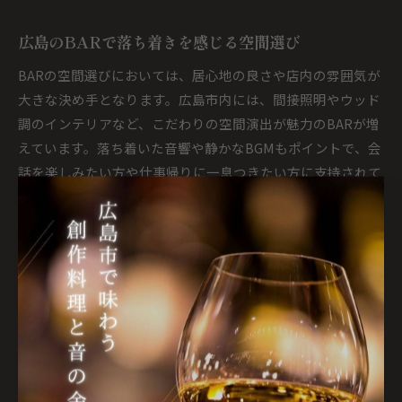
広島のBARで落ち着きを感じる空間選び
BARの空間選びにおいては、居心地の良さや店内の雰囲気が
大きな決め手となります。広島市内には、間接照明やウッド
調のインテリアなど、こだわりの空間演出が魅力のBARが増
えています。落ち着いた音響や静かなBGMもポイントで、会
話を楽しみたい方や仕事帰りに一息つきたい方に支持されて
います。
また、個室や半個室を備えたBARもあり、プライベートな時
間を大切にしたい方には最適です。空間の広さや座席の配
置、カウンターの有無なども事前にチェックしておくと、よ
り満足度の高いBAR体験が可能となります。口コミやネット
予約システムを活用し、実際に訪れた方の感想を参考にする
のも良い方法です。
BAR通が選ぶ隠れ家のコスパの理由とは