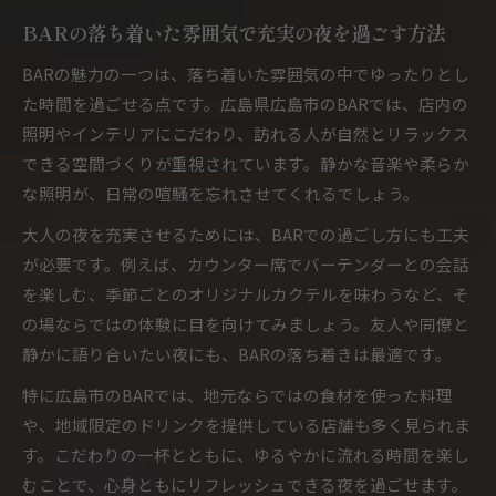
広島市ならではのBARステージ体験の特徴
BARの落ち着いた雰囲気で充実の夜を過ごす方法
グループで盛り上がるBARステージの活用術
BARの魅力の一つは、落ち着いた雰囲気の中でゆったりとし
BAR選びで大切な大人のこだわりポイント
た時間を過ごせる点です。広島県広島市のBARでは、店内の
BARの魅力とステージ演出を広島市で探すなら
照明やインテリアにこだわり、訪れる人が自然とリラックス
BARの雰囲気とステージ演出の選び方ガイド
できる空間づくりが重視されています。静かな音楽や柔らか
な照明が、日常の喧騒を忘れさせてくれるでしょう。
広島市で注目のBARステージの特徴を徹底解説
BAR体験を豊かにするステージ演出の楽しみ方
大人の夜を充実させるためには、BARでの過ごし方にも工夫
が必要です。例えば、カウンター席でバーテンダーとの会話
大人が満足するBAR空間のポイントを紹介
を楽しむ、季節ごとのオリジナルカクテルを味わうなど、そ
BARでのビジネスシーン活用アイデア集
の場ならではの体験に目を向けてみましょう。友人や同僚と
特別な時間を彩るBARステージ活用法
静かに語り合いたい夜にも、BARの落ち着きは最適です。
BARステージで過ごす特別な時間の演出方法
特に広島市のBARでは、地元ならではの食材を使った料理
大人数で楽しめるBARステージの活用ポイント
や、地域限定のドリンクを提供している店舗も多く見られま
BARの雰囲気を最大限活かす夜の楽しみ方
す。こだわりの一杯とともに、ゆるやかに流れる時間を楽し
広島市BARで心に残る体験をつくるコツ
むことで、心身ともにリフレッシュできる夜を過ごせます。