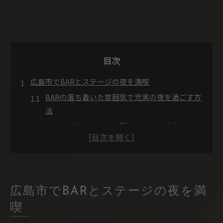
目次
広島市でBARとステージの夜を満喫
BARの落ち着いた雰囲気で充実の夜を過ごす方
法
ステージ演出とBAR空間の魅力を体感するコツ
広島市で大人向けBARの選び方と楽しみ方
BARステージが彩る特別な夜の過ごし方とは
BARとステージを活かした接待利用のポイント
大人が楽しむ広島市BARステージ体験
広島市でBARとステージの夜を満
BARで大人が味わうステージの臨場感と魅力
喫
落ち着くBARで楽しむ大人の夜の過ごし方