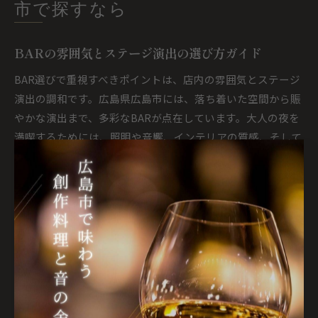
市で探すなら
BARの雰囲気とステージ演出の選び方ガイド
BAR選びで重視すべきポイントは、店内の雰囲気とステージ
演出の調和です。広島県広島市には、落ち着いた空間から賑
やかな演出まで、多彩なBARが点在しています。大人の夜を
満喫するためには、照明や音響、インテリアの質感、そして
ステージの有無や内容を事前にチェックすることが大切で
す。
たとえば、静かに語らいたい夜にはシンプルな演出のBAR
を、盛り上がりたい時にはライブやパフォーマンスが楽しめ
るステージ付きBARが最適です。店内の広さや席の配置も重
要で、グループや接待、カップルなど利用シーンに応じて最
適な店舗を選びましょう。
また、イベント開催の有無や営業時間なども事前に確認して