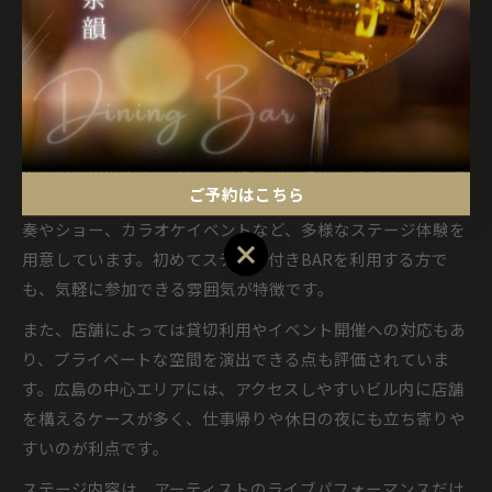
おくと、思い描いた夜の過ごし方が実現しやすくなります。
自分の目的や気分に合ったBAR選びが、特別なひとときを作
る第一歩となるでしょう。
広島市で注目のBARステージの特徴を徹底解説
広島市のBARステージは、個性豊かな演出と快適な店内環境
ご予約はこちら
が魅力です。多くの店舗が音響や照明にこだわり、ライブ演
奏やショー、カラオケイベントなど、多様なステージ体験を
ご予約はこちら
用意しています。初めてステージ付きBARを利用する方で
も、気軽に参加できる雰囲気が特徴です。
また、店舗によっては貸切利用やイベント開催への対応もあ
り、プライベートな空間を演出できる点も評価されていま
す。広島の中心エリアには、アクセスしやすいビル内に店舗
を構えるケースが多く、仕事帰りや休日の夜にも立ち寄りや
すいのが利点です。
ステージ内容は、アーティストのライブパフォーマンスだけ