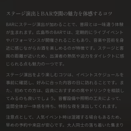
BARステージでのビジネス交流の成功術
接待や会話に最適なBAR空間の選び方
ステージ演出とBAR空間の魅力を体感するコツ
BARで接待を成功させる空間選びの基本
BARにステージ演出が加わることで、普段とは一味違う体験
会話が弾むBARステージの雰囲気作りとは
が生まれます。広島市のBARでは、定期的にライブイベント
広島市BARで快適に過ごすための工夫
やパフォーマンスが開催されることもあり、音楽や芸術を身
大人の夜にぴったりなBARの選び方ガイド
近に感じながらお酒を楽しめるのが特徴です。ステージと客
席の距離が近いため、出演者の熱気や迫力をダイレクトに感
BARステージでの接客やサービスの特徴
じられる点も魅力の一つです。
華やかなステージが夜を変えるBAR体験
ステージ演出をより楽しむコツは、イベントスケジュールを
BARで味わう華やかなステージの魅力解説
事前に確認し、好みに合った内容の日に訪れることです。ま
非日常を楽しむBARステージ体験のすすめ
た、初めての方は、店員におすすめの席やドリンクを相談し
広島市BARで印象に残る夜を演出する方法
てみるのも良いでしょう。音響設備や照明の工夫によって、
ステージ演出を活かしたBAR選びのコツ
空間全体が一体感を持ち、特別な夜を演出してくれます。
大人の夜遊びを彩るBAR体験のポイント
注意点として、人気イベント時は混雑する場合もあるため、
早めの予約や来店が安心です。大人同士の落ち着いた集まり