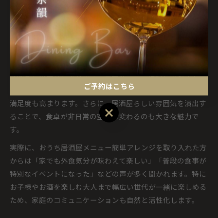
なります。揚げ出し豆腐も市販の豆腐を使い、簡単に作れる
だしで仕上げれば、おしゃれなおつまみに早変わりします。
定番居酒屋メニューが家庭の主役になる理由
家庭で居酒屋メニューが主役になる理由は、「手軽さ」と
「映え」の両立にあります。定番メニューは親しみやすく、
ご予約はこちら
味付けや盛り付けで個性を出しやすいため、家族やゲストの
満足度も高まります。さらに、居酒屋らしい雰囲気を演出す
ご予約はこちら
ることで、食卓が非日常の空間に変わるのも大きな魅力で
す。
実際に、おうち居酒屋メニュー簡単アレンジを取り入れた方
からは「家でも外食気分が味わえて楽しい」「普段の食事が
特別なイベントになった」などの声が多く聞かれます。特に
お子様やお酒を楽しむ大人まで幅広い世代が一緒に楽しめる
ため、家庭のコミュニケーションも自然と活性化します。