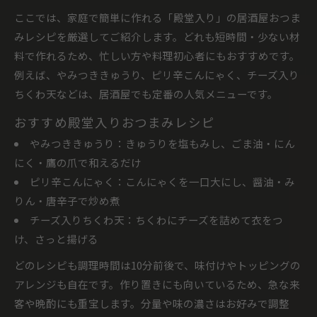
ここでは、家庭で簡単に作れる「殿堂入り」の居酒屋おつま
みレシピを厳選してご紹介します。どれも短時間・少ない材
料で作れるため、忙しい方や料理初心者にもおすすめです。
例えば、やみつききゅうり、ピリ辛こんにゃく、チーズ入り
ちくわ天などは、居酒屋でも定番の人気メニューです。
おすすめ殿堂入りおつまみレシピ
やみつききゅうり：きゅうりを塩もみし、ごま油・にん
にく・鷹の爪で和えるだけ
ピリ辛こんにゃく：こんにゃくを一口大にし、醤油・み
りん・唐辛子で炒め煮
チーズ入りちくわ天：ちくわにチーズを詰めて衣をつ
け、さっと揚げる
どのレシピも調理時間は10分前後で、味付けやトッピングの
アレンジも自在です。作り置きにも向いているため、急な来
客や晩酌にも重宝します。分量や味の濃さはお好みで調整