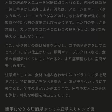
人気の居酒屋メニューを家庭に取り入れると、普段の食卓が
一気に華やかに変身します。例えば、アヒージョやチーズダ
ッカルビ、バーニャカウダなどはおしゃれな印象が強く、来
客時や特別な日の演出にもぴったりです。見た目の美しさを
意識し、カラフルな野菜やこだわりの器を使うと、SNSでも
映える一皿になります。
また、盛り付けの際は余白を活かし、立体感や高さを出すこ
とでプロっぽい仕上がりに。照明やテーブルクロスなど、食
卓の雰囲気づくりにもこだわると、より居酒屋らしい空間が
楽しめます。
注意点としては、食材の組み合わせや味のバランスに気を配
ること。特に複数品を並べる場合は、味が被らないように工
夫すると、全体の満足度が高まります。家族や友人との会話
も弾む、特別な時間を演出しましょう。
簡単にできる居酒屋おつまみ殿堂入りレシピ集