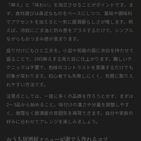
「映え」と「味わい」を両立させることがポイントです。ま
ず、食材選びは身近なものをベースにしつつ、薬味や調味料
でアクセントを加えると一気に居酒屋らしさが増します。例
えば、冷奴にごま油と刻み葱をプラスするだけで、シンプル
ながらもおつまみ感が高まります。
盛り付けにもひと工夫を。小皿や和風の器に余白を持たせて
盛ることで、SNS映えする見た目に仕上がります。難しいテ
クニックは不要で、色味のコントラストを意識するだけでも
印象が変わります。初心者でも失敗しにくく、気軽に取り入
れやすい方法です。
注意点としては、一度に多くの品数を作ろうとせず、まずは
2～3品から始めること。味付けの濃さや分量を調整しやす
く、無理なく居酒屋の雰囲気を再現できます。自分や家族の
好みに合わせてアレンジを楽しみましょう。
おうち居酒屋メニューが誰でも作れるコツ