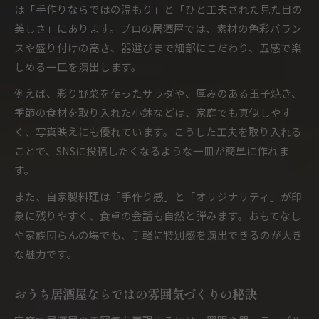
自宅でも楽しめる居酒屋定番メニューまとめ
は「手作りならではの温もり」と「ひと工夫された見た目の
居酒屋定番メニューをおうちで手軽に実現
美しさ」にあります。プロの居酒屋では、素材の色彩バラン
スや盛り付けの高さ、器選びまで細部にこだわり、五感で楽
人気のおうち居酒屋メニュー一覧で迷わない
しめる一皿を演出します。
定番居酒屋メニューが家庭の主役になる理由
例えば、彩り野菜を使ったサラダや、厚みのある玉子焼き、
居酒屋のおつまみで食卓が華やぐ定番レシピ
季節の食材を取り入れた小鉢などは、家庭でも真似しやす
家庭で作れる居酒屋メニュー簡単アレンジ術
く、写真映えにも優れています。こうした工夫を取り入れる
見た目も映えるおうち居酒屋レシピを厳選
ことで、SNSに投稿したくなるような一皿が簡単に作れま
居酒屋のおしゃれな盛り付けテクニック紹介
す。
おうち居酒屋メニューで映える料理のコツ
また、自家製料理は「手作り感」と「オリジナリティ」が印
見た目が華やぐ居酒屋レシピ人気ベスト
象に残りやすく、食卓の会話も自然と弾みます。おもてなし
簡単に作れる映え居酒屋レシピ実践ガイド
や家族団らんの場でも、手軽に特別感を演出できるのが大き
家庭で楽しむ居酒屋のおしゃれな定番料理
な魅力です。
映える自家製料理で雰囲気アップを実現
居酒屋の自家製料理で雰囲気が変わる理由
おうち居酒屋ならではの雰囲気づくりの秘訣
おうち居酒屋メニューで非日常を演出する方法