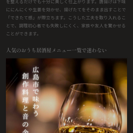
を整えるだけでも十分に美しく仕上がります。唐揚げは下味
ににんにくや生姜を効かせ、揚げたてをそのまま出すことで
「できたて感」が際立ちます。こうした工夫を取り入れるこ
とで、調理初心者でも失敗しにくく、家族や友人を驚かせる
ことができます。
人気のおうち居酒屋メニュー一覧で迷わない
おうち居酒屋メニューを考える際、「何を作ればいいのか迷
う」という方も多いでしょう。その場合は、居酒屋メニュー
定番ランキングや殿堂入りのおつまみを参考にするのがおす
すめです。人気メニューには、枝豆、厚焼き玉子、焼き鳥、
揚げ出し豆腐、アヒージョなど、手軽に作れて見栄えも良い
料理が多く並びます。
自家製で作る場合は、複雑な工程を省きつつ「仕上げにひと
工夫」を意識しましょう。例えば、枝豆は茹でた後に粗塩と
レモンをふりかけるだけで、居酒屋のお通しのような一品に