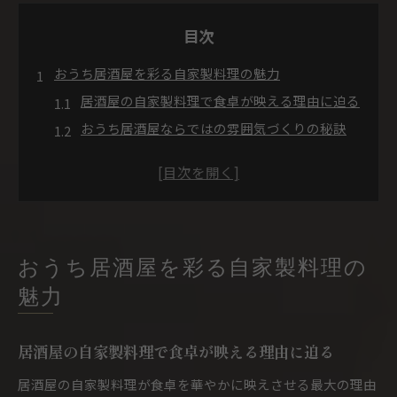
目次
おうち居酒屋を彩る自家製料理の魅力
居酒屋の自家製料理で食卓が映える理由に迫る
おうち居酒屋ならではの雰囲気づくりの秘訣
人気のおうち居酒屋レシピで簡単に楽しむ方法
居酒屋のおつまみ殿堂入りメニューを自家製で
定番居酒屋メニューで家庭の会話が弾むコツ
人気のおつまみを家庭で簡単再現する方法
居酒屋メニュー簡単おつまみの再現ポイント
おうち居酒屋を彩る自家製料理の
おうち居酒屋メニューが誰でも作れるコツ
魅力
居酒屋のおつまみ定番ランキング再現術
人気居酒屋メニューでおしゃれな食卓に変身
居酒屋の自家製料理で食卓が映える理由に迫る
簡単にできる居酒屋おつまみ殿堂入りレシピ集
居酒屋の自家製料理が食卓を華やかに映えさせる最大の理由