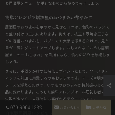
ち居酒屋メニュー 簡単」なものから始めてみましょう。
簡単アレンジで居酒屋のおつまみが華やかに
居酒屋のおつまみを華やかに見せるコツは、色彩のバランス
と盛り付けの工夫にあります。例えば、枝豆や厚焼き玉子な
どの定番おつまみも、パプリカや大葉を添えるだけで、見た
目が一気にグレードアップします。おしゃれな「おうち居酒
屋メニュー おしゃれ」を目指すなら、食材の彩りを意識しま
しょう。
さらに、手間をかけずに映えるポイントとして、ソースやデ
ィップを別皿に用意するのもおすすめです。チーズや明太子
ソースを添えるだけで、いつものおつまみが特別感のある一
品に変わります。こうした簡単アレンジは、料理初心者でも
失敗が少なく、来客時にも喜ばれるテクニックです。
070-9064-1382
お問い合わせ
ご予約
自家製居酒屋レシピでワンランク上の食卓を実現