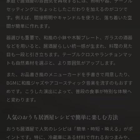
家庭で居酒屋の雰囲気を再現するには、照明や器、テーブル
居酒屋のおつまみで会話が弾む食卓作り
セッティングにちょっとしたこだわりを加えるのがコツで
自家製居酒屋メニューで満足感を高めるコツ
す。例えば、間接照明やキャンドルを使うと、落ち着いた空
間が簡単に作れます。
居酒屋の定番料理で楽しい時間を演出しよう
手軽に作れる居酒屋風アレンジ術を公開
器選びも重要で、和風の小鉢や木製プレート、ガラスの酒器
などを用いると、居酒屋らしい統一感が生まれ、料理の見た
居酒屋メニューを家庭で手軽にアレンジする方
目も一段と引き立ちます。テーブルクロスやランチョンマッ
法
トも自然素材を選ぶと、より雰囲気がアップします。
簡単アレンジで居酒屋のおつまみが華やかに
自家製居酒屋レシピでワンランク上の食卓を実
また、お品書き風のメニューカードを手書きで用意したり、
現
BGMに和風ジャズやアコースティック音楽を流すのもおすす
めです。こうした演出によって、普段の食事が特別な体験へ
人気居酒屋メニューのアレンジ術を伝授
と変わります。
おうち居酒屋で使える簡単調理テクニック集
人気のおうち居酒屋レシピで簡単に楽しむ方法
おうち居酒屋で人気のレシピは「簡単・時短・映える」がポ
イントです。特に、冷蔵庫にある材料で作れるおつまみや、