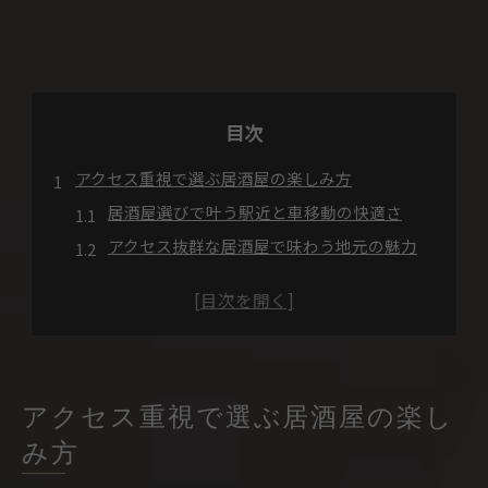
目次
アクセス重視で選ぶ居酒屋の楽しみ方
居酒屋選びで叶う駅近と車移動の快適さ
アクセス抜群な居酒屋で味わう地元の魅力
通勤経路で便利な居酒屋の特徴と選び方
2号線沿いでも楽しめる居酒屋の利点とは
広島インター近くの居酒屋で手軽な食事体験
旬を感じる居酒屋を安芸区で発見
安芸区の居酒屋で味わう旬のグルメ体験
アクセス重視で選ぶ居酒屋の楽し
地元食材にこだわる居酒屋の魅力を解説
み方
季節感溢れる居酒屋の選び方と楽しみ方