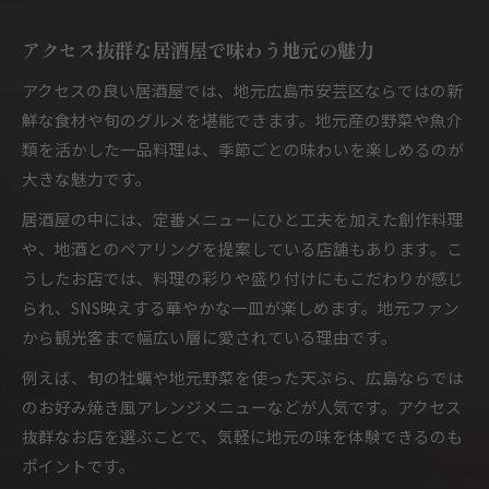
失敗しない居酒屋選び実践ガイド
居酒屋選びで重視すべきポイント徹底解説
アクセス抜群な居酒屋で味わう地元の魅力
予約可否や混雑状況で失敗しない居酒屋探し
アクセスの良い居酒屋では、地元広島市安芸区ならではの新
口コミやランキング活用の居酒屋比較術
鮮な食材や旬のグルメを堪能できます。地元産の野菜や魚介
アクセスと雰囲気を両立させる選び方の秘訣
類を活かした一品料理は、季節ごとの味わいを楽しめるのが
大きな魅力です。
安芸郡や安佐南区の居酒屋選びも参考に
居酒屋で味わう地元グルメの奥深さ
居酒屋の中には、定番メニューにひと工夫を加えた創作料理
や、地酒とのペアリングを提案している店舗もあります。こ
地元グルメを堪能できる居酒屋の楽しみ方
うしたお店では、料理の彩りや盛り付けにもこだわりが感じ
安芸区居酒屋で広島ならではの味を満喫
られ、SNS映えする華やかな一皿が楽しめます。地元ファン
旬の食材を活かした居酒屋メニューの魅力
から観光客まで幅広い層に愛されている理由です。
安佐南区グルメの要素も取り入れた居酒屋
例えば、旬の牡蠣や地元野菜を使った天ぷら、広島ならでは
創作料理が光る居酒屋の奥深い味わい体験
のお好み焼き風アレンジメニューなどが人気です。アクセス
抜群なお店を選ぶことで、気軽に地元の味を体験できるのも
ポイントです。