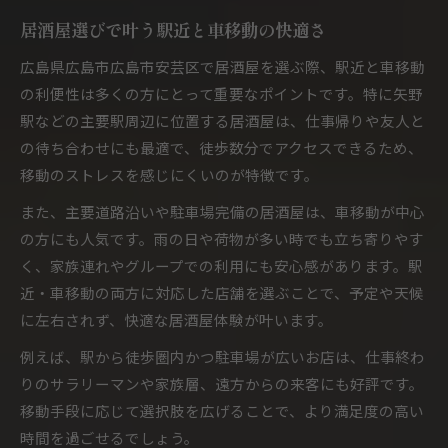
安芸郡グルメも堪能できる居酒屋の探し方
居酒屋選びで叶う駅近と車移動の快適さ
創作メニューが自慢の居酒屋の注目ポイント
広島県広島市広島市安芸区で居酒屋を選ぶ際、駅近と車移動
駅近から車移動まで居酒屋比較のコツ
の利便性は多くの方にとって重要なポイントです。特に矢野
駅近居酒屋と車利用の店舗の比較ポイント
駅などの主要駅周辺に位置する居酒屋は、仕事帰りや友人と
の待ち合わせにも最適で、徒歩数分でアクセスできるため、
アクセス面で選ぶ居酒屋の賢い探し方
移動のストレスを感じにくいのが特徴です。
安芸区周辺で比較したい居酒屋の特徴とは
また、主要道路沿いや駐車場完備の居酒屋は、車移動が中心
2号線沿いや広島インター付近の居酒屋事情
の方にも人気です。雨の日や荷物が多い時でも立ち寄りやす
家族や同僚と使いやすい居酒屋を見極める
く、家族連れやグループでの利用にも安心感があります。駅
仕事帰りに立ち寄る居酒屋の魅力満載
近・車移動の両方に対応した店舗を選ぶことで、予定や天候
仕事帰りに癒される居酒屋の選び方とコツ
に左右されず、快適な居酒屋体験が叶います。
駅近居酒屋で味わう一日のご褒美時間
例えば、駅から徒歩圏内かつ駐車場が広いお店は、仕事終わ
落ち着く雰囲気が自慢の居酒屋活用術
りのサラリーマンや家族層、遠方からの来客にも好評です。
アクセス便利な居酒屋で同僚と語らう夜
移動手段に応じて選択肢を広げることで、より満足度の高い
クーポン利用がお得な居酒屋の楽しみ方
時間を過ごせるでしょう。