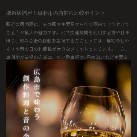
駅近居酒屋と車利用の店舗の比較ポイント
駅近の居酒屋は、矢野駅や主要駅から徒歩圏内でアクセスで
きる点が最大の魅力です。公共交通機関を利用する方や仕事
帰り、飲み会後の移動を重視する方にとっては、帰宅のしや
すさや雨の日の利便性が大きなメリットとなります。一方、
車利用が前提の店舗は、広い駐車場や2号線沿いなど主要道
路からのアクセスが良く、家族連れや複数人での利用に適し
ているのが特徴です。
それぞれの店舗選びでは、立地の利便性だけでなく、混雑時
の駐車場の有無や、駅からの距離、夜遅くまで営業している
かなどの実用的なポイントを比較することが重要です。たと
えば駅近居酒屋は終電までに帰る必要がある方には最適です
が、車利用の店舗は一人ひとりの移動手段や飲酒運転防止の
観点からも、送迎や代行サービスの活用を検討する必要があ
ります。