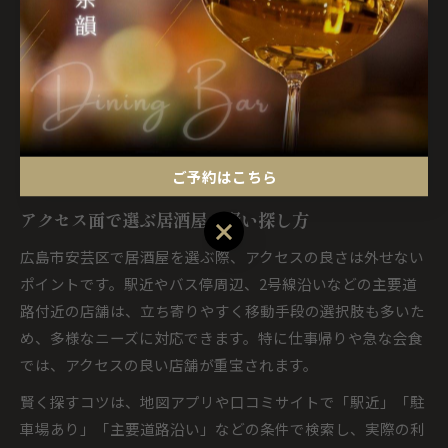
利用シーンや同行者の年齢層によっても選択肢は変わりま
す。例えば、仕事帰りの同僚との一杯なら駅近、休日の家族
利用やグループでの集まりなら車利用が便利です。事前にア
クセス方法と営業時間、駐車場情報を確認しておくことで、
当日のトラブルを避け、快適に居酒屋を楽しむことができま
す。
ご予約はこちら
アクセス面で選ぶ居酒屋の賢い探し方
ご予約はこちら
広島市安芸区で居酒屋を選ぶ際、アクセスの良さは外せない
ポイントです。駅近やバス停周辺、2号線沿いなどの主要道
路付近の店舗は、立ち寄りやすく移動手段の選択肢も多いた
め、多様なニーズに対応できます。特に仕事帰りや急な会食
では、アクセスの良い店舗が重宝されます。
賢く探すコツは、地図アプリや口コミサイトで「駅近」「駐
車場あり」「主要道路沿い」などの条件で検索し、実際の利