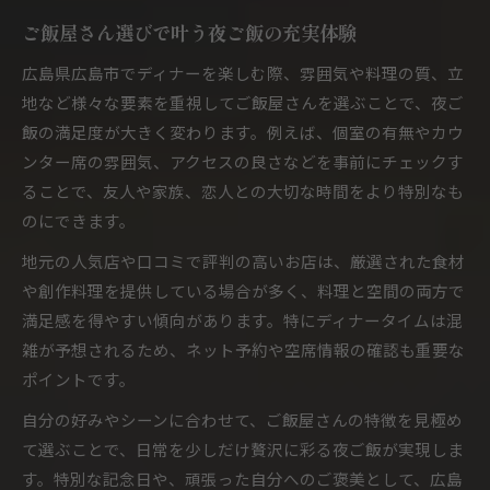
落ち着く空間が人気のご飯屋さん特集
ご飯屋さん選びで叶う夜ご飯の充実体験
女子会やデートに最適な雰囲気作り
広島県広島市でディナーを楽しむ際、雰囲気や料理の質、立
SNS映えするご飯屋さんで夜ご飯満喫
地など様々な要素を重視してご飯屋さんを選ぶことで、夜ご
女子会向け広島市のディナーご飯屋さん選び
飯の満足度が大きく変わります。例えば、個室の有無やカウ
ご飯屋さんで叶える女子会ディナーの極意
ンター席の雰囲気、アクセスの良さなどを事前にチェックす
ることで、友人や家族、恋人との大切な時間をより特別なも
おしゃれご飯屋さんで女子会が盛り上がる秘訣
のにできます。
女子に人気の夜ご飯ご飯屋さんの選び方
地元の人気店や口コミで評判の高いお店は、厳選された食材
個室完備ご飯屋さんで女子会に安心感
や創作料理を提供している場合が多く、料理と空間の両方で
女子同士で楽しめるご飯屋さん活用術
満足感を得やすい傾向があります。特にディナータイムは混
家族と楽しむ広島市夜ご飯のご飯屋さん案内
雑が予想されるため、ネット予約や空席情報の確認も重要な
家族でゆったり過ごせるご飯屋さん特集
ポイントです。
子連れにも安心な夜ご飯ご飯屋さん選び
自分の好みやシーンに合わせて、ご飯屋さんの特徴を見極め
ご飯屋さんで味わう家族ディナーの魅力
て選ぶことで、日常を少しだけ贅沢に彩る夜ご飯が実現しま
広い空間が魅力の夜ご飯ご飯屋さん
す。特別な記念日や、頑張った自分へのご褒美として、広島