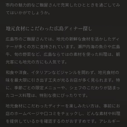
家族連れに人気のご飯屋さんおすすめ
市内の魅力的なご飯屋さんで充実したひとときを過ごしてみ
おしゃれな夜ご飯が叶う広島ご飯屋さんの魅力
てはいかがでしょうか。
ご飯屋さんで叶えるおしゃれな夜ご飯体験
地元食材にこだわった広島ディナー探し
インテリアが素敵なご飯屋さん徹底紹介
女子会やデートに映える夜ご飯ご飯屋さん
広島市のご飯屋さんでは、地元の新鮮な食材を活かしたディ
ご飯屋さん選びでおしゃれな夜を演出
ナーが多くの方に支持されています。瀬戸内海の魚介や広島
牛、旬の野菜など、広島ならではの素材を使った料理は、観
SNSで話題のご飯屋さん夜ご飯スタイル
光客にも地元の方にも人気です。
コスパ重視で選ぶ広島市内の夜ご飯スポット
和食や洋食、イタリアンなどジャンルを問わず、地元食材の
ご飯屋さんで叶うコスパ良好夜ご飯術
味を最大限に引き出す工夫が光るお店が多く見られます。特
安くて美味しいご飯屋さんの見極め方
に、季節ごとの限定メニューや、シェフのこだわりが詰まっ
コスパ重視で選ぶご飯屋さんポイント
たコース料理は、特別な夜にぴったりです。
ご飯屋さんの夜ご飯コスパ比較術
地元食材にこだわったディナーを楽しみたい方は、事前にお
賢く選ぶ夜ご飯ご飯屋さんのお得情報
店のホームページや口コミをチェックし、どんな素材や料理
を提供しているかを確認するのがおすすめです。アレルギー