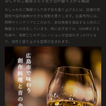
おしゃれご飯屋さんで女子会が盛り上がる秘訣
おしゃれなご飯屋さんで女子会を盛り上げるには、店舗の雰
囲気や店内装飾が大きな役割を果たします。広島市内には、
照明やインテリアにこだわり、非日常感を演出する人気のご
飯屋さんが点在しています。特に女子会では、SNS映えする
内装や、季節ごとのデコレーションが会話のきっかけとな
り、自然と盛り上がる空間が生まれます。
例えば、広島市中区や西区のディナー向けご飯屋さんでは、
カフェ風の空間やアート作品が飾られた店内、オープンキッ
チンなど、細部まで工夫された空間が女子の心を掴みます。
実際に利用者からは「おしゃれな雰囲気で写真をたくさん撮
れた」「普段とは違う非日常感を味わえた」といった感想が
寄せられています。
おしゃれなご飯屋さんを選ぶ際は、事前にSNSや口コミサイ
トで店内写真をチェックし、希望する雰囲気に合ったお店を
見つけるのがおすすめです。また、人気店は混雑しやすいた