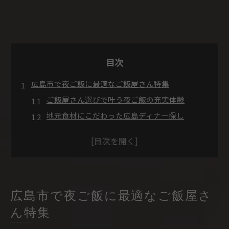
目次
広島市で夜ご飯に最適なご飯屋さん特集
ご飯屋さん選びで叶う夜ご飯の充実体験
地元食材にこだわった広島ディナー探し
おしゃれな雰囲気のご飯屋さん活用術
口コミで話題の夜ご飯ご飯屋さん情報
ご飯屋さんでおすすめ夜ご飯シーン別提案
ご飯屋さんならではの雰囲気が光る広島ディナー体
験
広島市で夜ご飯に最適なご飯屋さ
ご飯屋さんの雰囲気で選ぶディナー時間
ん特集
夜ご飯に映えるご飯屋さんの魅力とは