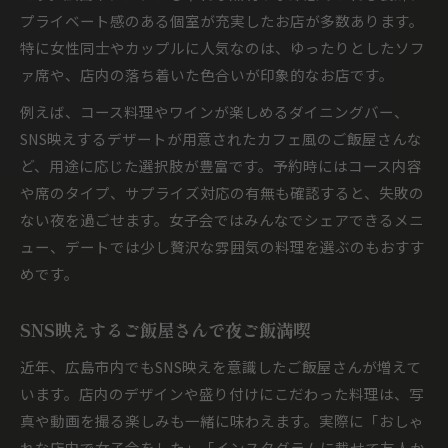
プライベート感のある個室が充実したお店が多数あります。
特に女性同士やカップルに人気なのは、ゆったりとしたソフ
ァ席や、店内の落ち着いた色合いが印象的なお店です。
例えば、コース料理やワインが楽しめるダイニングバー、
SNS映えするデザートが用意されたカフェ風のご飯屋さんな
ど、用途に応じた選択肢が豊富です。予約時にはコース内容
や席のタイプ、サプライズ対応の有無も確認すると、失敗の
ない夜を過ごせます。女子会ではみんなでシェアできるメニ
ュー、デートでは少し贅沢な雰囲気の料理を選ぶのもおすす
めです。
SNS映えするご飯屋さんで夜ご飯満喫
近年、広島市内でもSNS映えを意識したご飯屋さんが増えて
います。店内のデザインや盛り付けにこだわった料理は、写
真や動画を撮る楽しみも一緒に味わえます。実際に「おしゃ
れな店内で女子会をした」「インスタグラムに載せて友人か