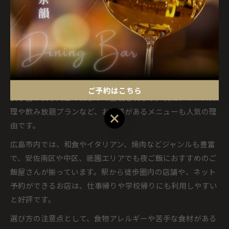
め、空席情報や予約状況もあわせて確認しましょう。
女子に人気の夜ご飯ご飯屋さんの選び方
女子に人気の夜ご飯ご飯屋さんを選ぶ際は、「雰囲気」「コ
スパ」「アクセス」の3つが大きなポイントです。まず、落
ち着いた空間やプライベート感のある席があるかどうかは、
ご予約はこちら
女子会や女子同士の集まりで重視されます。次に、コース料
理や飲み放題プランなど、お得感があるメニューも人気の理
ご予約はこちら
由です。
広島市内では、和食やイタリアン、焼肉などジャンルも豊富
で、安佐南区や中区、祇園エリアでも夜ご飯におすすめのご
飯屋さんが揃っています。駅から徒歩圏内の店舗や、ネット
予約ができるお店は、仕事帰りや学校帰りにも利用しやすい
と好評です。
選び方の注意点として、食物アレルギーや苦手な食材がある