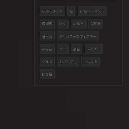
広島市グルメ
月
広島市イベント
喫煙可
近く
広島市
居酒屋
日本酒
ジャパニーズウィスキー
広島産
バー
宴会
ディナー
グルメ
おばんざい
おつまみ
記念日