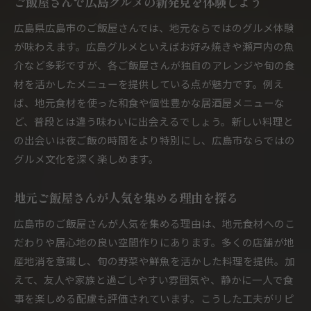
ご飯屋さんで広島グルメの新発見を体験しよう
広島市の夜ご飯ご飯屋さん利用シーン別提案
広島県広島市のご飯屋さんでは、地元ならではのグルメ体験
ご飯屋さんで楽しむ広島グルメの奥深さ
が味わえます。広島グルメといえばお好み焼きや瀬戸内の魚
ご飯屋さんで味わう広島名物料理の魅力
介など多彩ですが、各ご飯屋さんが独自のアレンジや旬の食
材を活かしたメニューを提供している点が魅力です。例え
地元グルメを堪能できるご飯屋さんの選び方
ば、地元食材を使った和食や個性豊かな居酒屋メニューな
ご飯屋さんならではの旬食材の楽しみ方
ど、普段とは違う味わいに出会えるでしょう。新しい料理と
広島グルメの深さを知るご飯屋さん体験談
の出会いは夜ご飯の時間をより特別にし、広島市ならではの
夜ご飯で広がるご飯屋さんのグルメ体験
グルメ文化を深く楽しめます。
美味しさとコスパ両立のご飯屋さんを探す
ご飯屋さんで美味しさとコスパを見極めるコツ
地元ご飯屋さんが人気を集める理由を探る
安くて美味しいご飯屋さんの選び方ガイド
広島市のご飯屋さんが人気を集める理由は、地元食材へのこ
コスパ重視ご飯屋さんランキングの活用法
だわりや居心地の良い空間作りにあります。多くの店舗が地
ご飯屋さんでお得な夜ご飯を楽しむポイント
産地消を意識し、旬の野菜や鮮魚を活かした料理を提供。加
広島市内でコスパ抜群ご飯屋さんを見つける
えて、友人や家族と過ごしやすい雰囲気や、静かに一人で食
事を楽しめる配慮も評価されています。こうした工夫がリピ
広島市グルメ名物を堪能できるご飯屋さん