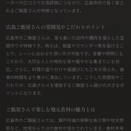
ーターや口コミでの高評価につながり、広島市内で長く愛さ
ご飯屋さんで堪能する広島市グルメ名物の魅力
れるご飯屋さんの特徴となっています。
ご飯屋さんで楽しむ地元名物料理おすすめ例
広島グルメを満喫できるご飯屋さんの特徴
広島ご飯屋さんの雰囲気やこだわりポイント
ご飯屋さんならではの名物料理の味わい方
広島市のご飯屋さんは、落ち着いた店内や趣向を凝らした空
広島市のご飯屋さんで味わう旬グルメ体験
間作りが特徴です。例えば、個室やカウンター席を設けるこ
夜ご飯におすすめのご飯屋さん選び方ガイド
とで、シーンに合わせた使い方が可能です。音響や照明にも
夜ご飯に最適なご飯屋さん選びの基準
こだわり、大切な人との特別な夜や賑やかな集まりにも対
ご飯屋さんの雰囲気やサービスもチェック
応。さらに、料理の盛り付けや器選びにも工夫が見られ、食
事の時間をより豊かに演出しています。こうした雰囲気やこ
夜ご飯利用で最適なご飯屋さんの見つけ方
だわりが、広島グルメを堪能するご飯屋さん選びの大きなポ
ご飯屋さん選びで重視すべき口コミ情報
イントになります。
グループ利用に向くご飯屋さんのポイント
ご飯屋さんで楽しむ地元食材の魅力とは
広島市のご飯屋さんでは、瀬戸内海の新鮮な魚介類や地元野
菜など、地域ならではの食材が活かされています。食材本来