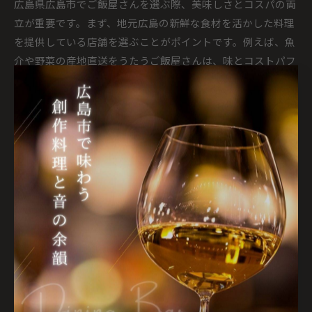
広島県広島市でご飯屋さんを選ぶ際、美味しさとコスパの両
立が重要です。まず、地元広島の新鮮な食材を活かした料理
を提供している店舗を選ぶことがポイントです。例えば、魚
介や野菜の産地直送をうたうご飯屋さんは、味とコストパフ
ォーマンスのバランスが取れている傾向にあります。加え
て、口コミやランキングサイトの客観的な評価も参考にし、
コスパに優れた人気ご飯屋を見極めましょう。
安くて美味しいご飯屋さんの選び方ガイド
安くて美味しいご飯屋さんを見つけるには、エリアごとの特
色や料理ジャンルごとに注目するのが効果的です。例えば、
広島市中心部は和食やお好み焼きなど地元グルメが豊富で、
コスパの高いお店も点在しています。具体的には、ランチタ
イムのセットメニューや夜限定のディナーコースを活用し、
リーズナブルに広島グルメを楽しむ方法がおすすめです。