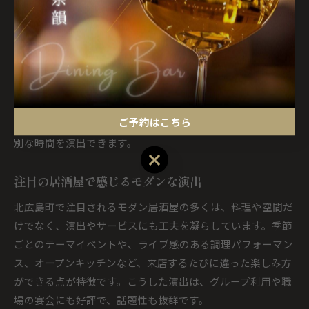
マルなシーンに対応できる店舗も増えています。お店選びの
際は、料理の内容やアレルギー対応、席のプライバシーなど
も事前に確認しておくと安心です。
実際に「アニバーサリー仕様のコース料理が良かった」「静
かな個室でゆっくり過ごせた」という口コミも多く寄せられ
ています。こうした経験をもとに、事前の下調べや予約、サ
ご予約はこちら
プライズ演出の相談などを行うことで、より満足度の高い特
別な時間を演出できます。
ご予約はこちら
注目の居酒屋で感じるモダンな演出
北広島町で注目されるモダン居酒屋の多くは、料理や空間だ
けでなく、演出やサービスにも工夫を凝らしています。季節
ごとのテーマイベントや、ライブ感のある調理パフォーマン
ス、オープンキッチンなど、来店するたびに違った楽しみ方
ができる点が特徴です。こうした演出は、グループ利用や職
場の宴会にも好評で、話題性も抜群です。