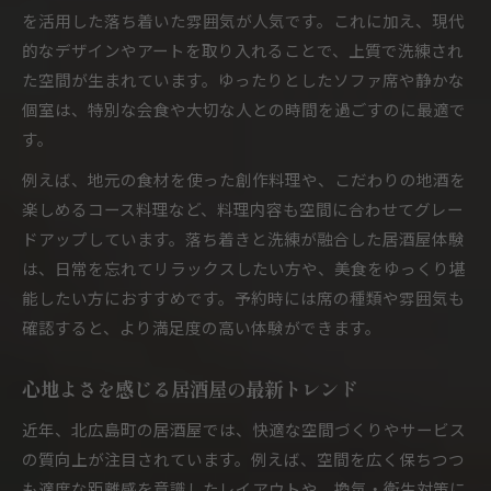
を活用した落ち着いた雰囲気が人気です。これに加え、現代
居酒屋で巡る話題のご当地グルメ体験
的なデザインやアートを取り入れることで、上質で洗練され
今注目の居酒屋事情と新しい楽しみ方
た空間が生まれています。ゆったりとしたソファ席や静かな
北広島町のグルメを居酒屋で味わうコツ
個室は、特別な会食や大切な人との時間を過ごすのに最適で
旬の味覚が集う居酒屋事情を徹底解説
す。
心地よい時間を演出するモダン居酒屋案内
例えば、地元の食材を使った創作料理や、こだわりの地酒を
居酒屋で過ごす心地よいひとときの秘訣
楽しめるコース料理など、料理内容も空間に合わせてグレー
モダンな居酒屋が叶える癒しの空間演出
ドアップしています。落ち着きと洗練が融合した居酒屋体験
居酒屋での時間を特別にする工夫とは
は、日常を忘れてリラックスしたい方や、美食をゆっくり堪
自分らしく過ごせる居酒屋選びのポイント
能したい方におすすめです。予約時には席の種類や雰囲気も
確認すると、より満足度の高い体験ができます。
居酒屋で味わう心ときめく瞬間を体験
心地よさを感じる居酒屋の最新トレンド
近年、北広島町の居酒屋では、快適な空間づくりやサービス
の質向上が注目されています。例えば、空間を広く保ちつつ
も適度な距離感を意識したレイアウトや、換気・衛生対策に