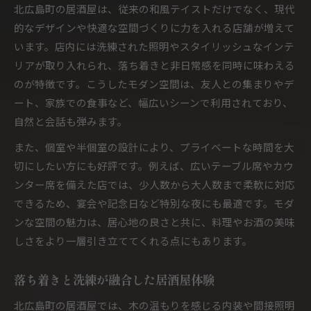
ご当地グルメを堪能できる居酒屋案内
北広島町の居酒屋は、従来の和風テイストだけでなく、現代
モダンな雰囲気重視なら注目の居酒屋へ
的なデザインや快適な空間づくりに力を入れる店舗が増えて
モダンな雰囲気が魅力の居酒屋特集
います。店内には洗練された照明やスタイリッシュなインテ
リアが取り入れられ、落ち着きと非日常感を同時に味わえる
おしゃれな居酒屋で過ごす非日常空間
のが特徴です。こうしたモダン空間は、友人との集まりやデ
居酒屋で叶う大人のモダンなひととき
ート、家族での食事など、幅広いシーンで利用されており、
洗練された居酒屋選びで特別な時間を
自然と会話も弾みます。
注目の居酒屋で感じるモダンな演出
また、個室や半個室の設計により、プライベートな時間を大
団体利用も安心な広々居酒屋の魅力発見
切にしたい方にも好評です。例えば、広いテーブル席やカウ
広々空間の居酒屋で団体利用も安心
ンター席を備えた店では、少人数から大人数まで柔軟に対応
大人数に最適な居酒屋の選び方ガイド
できるため、宴会や記念日など特別な夜にも最適です。モダ
居酒屋で叶う快適な宴会体験とは
ンな空間の魅力は、居心地の良さと共に、料理やお酒の美味
団体向け居酒屋のサービスに注目
しさをより一層引き立ててくれる点にもあります。
居酒屋の広さが生む安心感と満足度
落ち着きと洗練が融合した居酒屋体験
今注目の北広島町グルメと居酒屋事情
最新トレンドの居酒屋と北広島町グルメ情報
北広島町の居酒屋では、木の温もりを感じる内装や間接照明