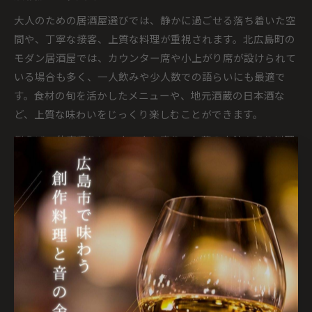
大人のための居酒屋選びでは、静かに過ごせる落ち着いた空
間や、丁寧な接客、上質な料理が重視されます。北広島町の
モダン居酒屋では、カウンター席や小上がり席が設けられて
いる場合も多く、一人飲みや少人数での語らいにも最適で
す。食材の旬を活かしたメニューや、地元酒蔵の日本酒な
ど、上質な味わいをじっくり楽しむことができます。
例えば、仕事帰りに一人で立ち寄り、旬菜の小鉢や炙り料理
を肴に地酒を一杯…という使い方も人気です。大人ならでは
の落ち着いた時間を過ごすためには、静かな時間帯を選ぶ、
予約時に希望を伝えるなどの工夫がポイントとなります。
洗練された居酒屋選びで特別な時間を
特別な日や大切な人との食事には、洗練された居酒屋選びが
重要です。北広島町の居酒屋の中には、コース料理やペアリ
ングドリンクを提供する店もあり、記念日や接待などフォー