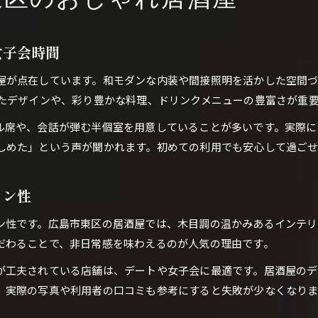
東区のおしゃれ居酒屋
居酒屋デザインがもたらす居心地の良さとは
個室完備の広島居酒屋で過ごす贅沢なひととき
女子会時間
上質な雰囲気が自慢の広島居酒屋を探すコツ
屋が点在しています。和モダンな内装や間接照明を活かした空間
地元おすすめの居酒屋で味わう大人の夜
したデザインや、彩り豊かな料理、ドリンクメニューの豊富さが重
特別なデートに選びたい東区の居酒屋空間
ル席や、会話が弾む半個室を用意していることが多いです。実際に
デートに最適なおしゃれ居酒屋の選び方
しめた」という声が聞かれます。初めての利用でも安心して過ご
カップルに人気の個室居酒屋が充実
雰囲気重視で選ぶ広島のデート向け居酒屋
イン性
地元で話題のおすすめ居酒屋をチェック
ン性です。広島市東区の居酒屋では、木目調の温かみあるインテ
高級感漂う居酒屋空間で大切な夜を演出
だわることで、非日常感を味わえるのが人気の理由です。
和モダンな雰囲気が広がる居酒屋の魅力とは
広島おしゃれ居酒屋で味わう和モダン空間
が工夫されている店舗は、デートや女子会に最適です。居酒屋のデ
、実際の写真や利用者の口コミも参考にすると失敗が少なくなりま
和モダンデザインの居酒屋が人気の理由
女子会やデートに選ばれる雰囲気の良さ