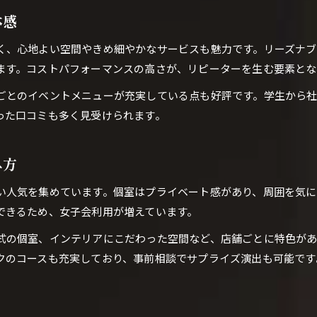
体感
個室ありの居酒屋で落ち着くひととき
地元おすすめ和モダン居酒屋のこだわり
く、心地よい空間やきめ細やかなサービスも魅力です。リーズナ
個室で楽しむプライベートな広島グルメ時間
ます。コストパフォーマンスの高さが、リピーターを生む要素とな
広島居酒屋の個室がもたらす特別感とは
ごとのイベントメニューが充実している点も好評です。学生から
個室完備の居酒屋でゆったり女子会を満喫
った口コミも多く見受けられます。
デートに人気の個室付きおしゃれ居酒屋
地元グルメも楽しめる居酒屋の魅力
み方
プライベートな空間で味わう広島の美味
い人気を集めています。個室はプライベート感があり、周囲を気に
ご予約はこちら
ご予約はこちら
SNS映えするデザイン居酒屋で心に残る夜を
できるため、女子会利用が増えています。
おしゃれ居酒屋で叶えるSNS映え女子会
式の個室、インテリアにこだわった空間など、店舗ごとに特色があ
デザイン性が光る広島居酒屋が話題
クのコースも充実しており、事前相談でサプライズ演出も可能です
写真映えするインテリアの居酒屋特集
個室で楽しむSNS映えグルメの魅力
地元おすすめのおしゃれ居酒屋で夜を満喫