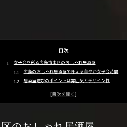
目次
女子会を彩る広島市東区のおしゃれ居酒屋
広島のおしゃれ居酒屋で叶える華やか女子会時間
居酒屋選びのポイントは雰囲気とデザイン性
安いだけじゃない広島居酒屋の魅力を体感
女子会で人気の個室付き居酒屋の楽しみ方
地元で愛されるおすすめ居酒屋の特徴
大人女子が集う居酒屋の上質デザイン体験
おしゃれな居酒屋空間が大人女子に人気の理由