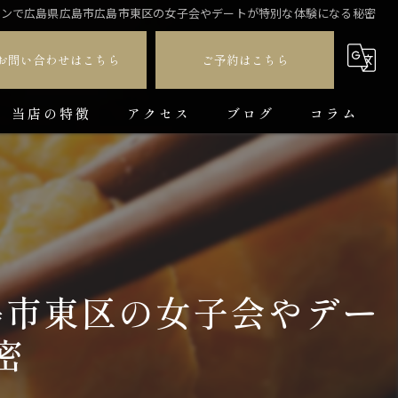
インで広島県広島市広島市東区の女子会やデートが特別な体験になる秘密
お問い合わせはこちら
ご予約はこちら
当店の特徴
アクセス
ブログ
コラム
ダイニングバー
貸切
カラオケ
島市東区の女子会やデー
飲み放題
密
コース