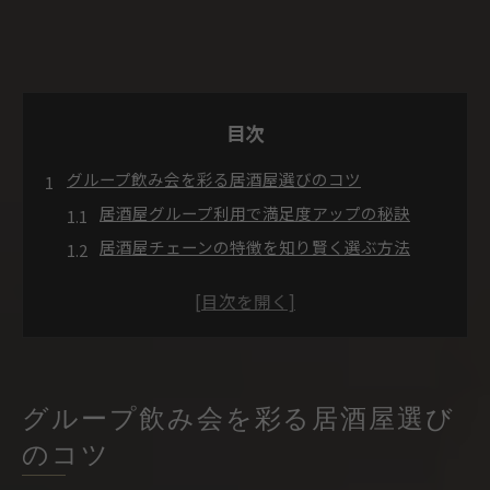
目次
グループ飲み会を彩る居酒屋選びのコツ
居酒屋グループ利用で満足度アップの秘訣
居酒屋チェーンの特徴を知り賢く選ぶ方法
安くて美味しい居酒屋をグループで探すコツ
居酒屋チェーン一覧から注目店を比較する視点
グループ向け居酒屋の予約で失敗しないポイン
ト
話題の新世代居酒屋で仲間と特別な時間を
グループ飲み会を彩る居酒屋選び
新世代居酒屋チェーンの魅力を徹底解説
のコツ
話題の居酒屋グループで楽しむトレンド体験