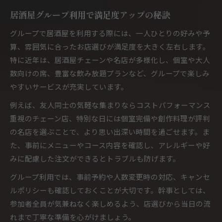
居酒屋チェーン店で叶える写真映えの演出
居酒屋グループ利用で満足度アップの秘訣
仲間と過ごす新感覚居酒屋の選び方ガイド
グループで居酒屋を利用する際には、一人ひとりの好みや予
居酒屋チェーンで特別感を味わう方法とは
算、雰囲気に合ったお店選びが満足度を大きく左右します。
コスパ重視ならグループ向け居酒屋が最適
特に近年は、居酒屋チェーンや名店が多様化し、個室や大人
コスパ最強の居酒屋チェーンを選ぶ基準
数向けの席、豊富な飲み放題プランなど、グループで楽しみ
やすいサービスが充実しています。
安い居酒屋チェーンで賢く楽しむテクニック
グループ利用でコスパを高める居酒屋選び
例えば、友人同士の気軽な集まりならコストパフォーマンス
重視のチェーン店、特別な日には個室完備や創作料理が評判
居酒屋チェーンの安さと味を両立させる方法
の名店を選ぶことで、より思い出深い時間を過ごせます。ま
リーズナブルな居酒屋グループ活用術
た、事前にメニューやコース内容を確認し、アレルギーや好
人気チェーン一覧から探る注目の居酒屋体験
みに配慮した注文ができるとトラブルも防げます。
居酒屋チェーン一覧で最新トレンドをチェック
グループ利用では、事前予約や人数変更時の対応、キャンセ
大手居酒屋グループの個性を比較して選ぶ
ルポリシーも確認しておくことが大切です。幹事としては、
注目の居酒屋チェーン体験談を大公開
参加者全員が気兼ねなく楽しめるよう、店選びから当日の流
人気居酒屋チェーンでグループ飲み会を満喫
れまで丁寧な準備を心がけましょう。