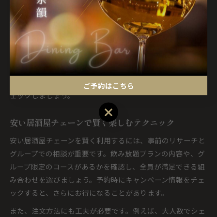
限定のセットメニューを活用すると、さらにお得に楽しむこ
とができます。
コスパ重視の方は、店舗検索で「居酒屋チェーン店 安い」
「居酒屋チェーン 大手 ランキング」などのキーワードを活
用し、事前に比較検討するのがおすすめです。失敗しないた
めには、口コミや公式サイトで提供メニューや料金を必ずチ
ご予約はこちら
ェックしましょう。
ご予約はこちら
安い居酒屋チェーンで賢く楽しむテクニック
安い居酒屋チェーンを賢く利用するには、事前のリサーチと
グループでの相談が重要です。飲み放題プランの内容や、グ
ループ限定のコースがあるかを確認し、全員が満足できる組
み合わせを選びましょう。予約時にキャンペーン情報をチェ
ックすると、さらにお得になることがあります。
また、注文方法にも工夫が必要です。例えば、大人数でシェ