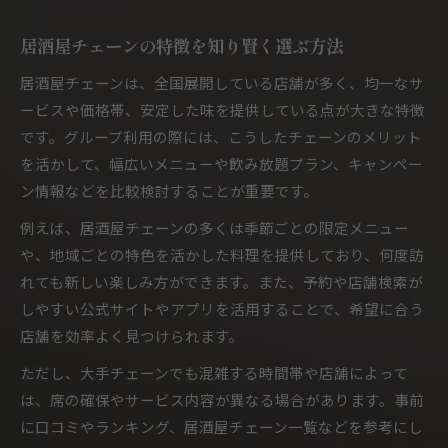
居酒屋チェーン店のランキング活用術
居酒屋チェーンの最新トレンドを徹底分析
居酒屋チェーンの特徴を知り賢く選ぶ方法
居酒屋チェーンの2025年注目ポイント解説
居酒屋チェーンは、全国展開している店舗が多く、均一なサ
グループ利用に最適なトレンド居酒屋とは
ービスや価格帯、安定した味を提供している点が大きな特徴
居酒屋チェーンの新サービスを比較検証
です。グループ利用の際には、こうしたチェーンのメリット
話題の居酒屋チェーン体験を深掘り
を活かして、幅広いメニューや飲み放題プラン、キャンペー
ン情報などを比較検討することが重要です。
注目の居酒屋グループ新メニュー事情
居酒屋グループ利用の魅力と楽しみ方とは
例えば、居酒屋チェーンの多くは季節ごとの限定メニュー
や、地域ごとの特色を活かした料理を提供しており、何度訪
居酒屋グループ利用で得られる魅力を紹介
れても新しい楽しみ方ができます。また、予約や店舗検索が
グループ利用の居酒屋で盛り上がるコツ
しやすい公式サイトやアプリを活用することで、希望に合う
居酒屋チェーンで味わう一体感の楽しさ
店舗を効率よく見つけられます。
仲間との交流を深める居酒屋活用術
ただし、大手チェーンでも混雑する時間帯や店舗によって
居酒屋グループでのおすすめ過ごし方
は、席の確保やサービス内容が異なる場合があります。事前
に口コミやランキング、居酒屋チェーン一覧などを参考にし