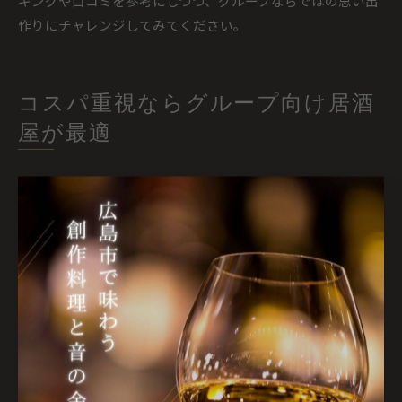
キングや口コミを参考にしつつ、グループならではの思い出
作りにチャレンジしてみてください。
コスパ重視ならグループ向け居酒
屋が最適
コスパ最強の居酒屋チェーンを選ぶ基準
グループで居酒屋を選ぶ際、コストパフォーマンスに優れた
店舗を見極めることが大切です。まず、飲み放題や食べ放題
のプランが充実しているか、またグループ向けの大皿料理や
個室の有無を確認しましょう。これらは一人あたりの負担を
抑えつつ、全員が満足できるポイントです。
また、全国展開している大手居酒屋チェーンでは、均一価格
やキャンペーンが頻繁に実施されているため、予算管理がし
やすいのも魅力です。例えば、定期的な割引イベントや季節