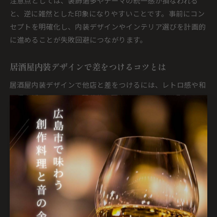
注意点としては、装飾過多やテーマの統一感が損なわれる
と、逆に雑然とした印象になりやすいことです。事前にコン
セプトを明確化し、内装デザインやインテリア選びを計画的
に進めることが失敗回避につながります。
居酒屋内装デザインで差をつけるコツとは
居酒屋内装デザインで他店と差をつけるには、レトロ感や和
の趣を活かしつつも、現代的な要素をバランスよく取り入れ
ることが大切です。例えば、昭和レトロなポスターやアンテ
ィーク調の照明器具をアクセントにしつつ、清潔感のある壁
面や床材を選ぶことで、古さと新しさが調和した空間を実現
できます。
さらに、おしゃれな居酒屋内装のためには、色使いと素材選
びが重要です。和風なら落ち着いた色合いの木目や和紙、レ
トロならタイルやブリキなどの素材を部分的に活用すること
で、個性を際立たせることができます。また、小さな居酒屋