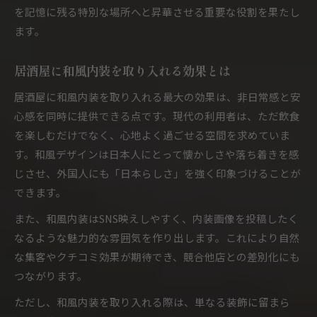
居酒屋建築美とレイアウトで集客力アップ
を記憶に残る特別な場所へと昇華させる重要な役割を果たし
予算内で叶える和風居酒屋の内装設計
ます。
居酒屋建築美を予算内で仕上げるコツ
居酒屋に和風内装を取り入れる効果とは
居酒屋内装DIYで和風デザインを実現する
居酒屋建築美とコストバランスの考え方
居酒屋に和風内装を取り入れる最大の効果は、非日常感と安
居酒屋内装費用を抑える素材選びの工夫
心感を同時に提供できる点です。現代の利用者は、ただ飲食
を楽しむだけでなく、心地よく過ごせる空間を求めていま
居酒屋建築美と小規模店舗の設計ポイント
す。和風デザインは日本人にとって懐かしさや落ち着きを感
注目される居酒屋建築美の最新トレンド
じさせ、外国人にも「日本らしさ」を強く印象づけることが
居酒屋建築美の最新トレンドを徹底解説
できます。
居酒屋で今注目される内装デザイン傾向
また、和風内装はSNS映えしやすく、内装画像を投稿したく
居酒屋建築美に映える和とレトロの融合例
なるような魅力的な雰囲気を作り出します。これにより自然
居酒屋空間で話題のトレンドアイデア集
な集客やクチコミ効果が期待でき、競合他店との差別化にも
居酒屋建築美とSNS映え外観の新常識
つながります。
ただし、和風内装を取り入れる際は、単なる装飾に留まら