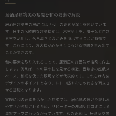
居酒屋建築美で映えるレトロ家具と小物選び
居酒屋内装でレトロ感を出す照明テクニック
居酒屋建築美の基礎を和の要素で解説
居酒屋建築美を引き立てるレトロ壁材の選択
居酒屋建築美の根幹には「和」の要素が深く根付いていま
おしゃれな居酒屋空間実現のアイデア集
す。日本の伝統的な建築様式は、木材や土壁、障子など自然
居酒屋建築美で叶えるおしゃれ空間の秘訣
素材を活用し、落ち着きと温かみを演出することが特徴で
す。これにより、お客様が心からくつろげる空間を生み出す
居酒屋内装デザインで差をつけるコツとは
ことができます。
居酒屋建築美を高めるインテリアアイデア集
和の要素を取り入れることで、居酒屋の雰囲気が格段に向上
居酒屋をおしゃれに仕上げる照明の工夫
します。例えば、木の梁や柱を見せる構造、畳敷きの座敷ス
居酒屋建築美に映えるおしゃれ壁面デザイン
ペース、和紙を使った照明などが代表的です。これらは内装
居酒屋建築美で集客力を高める工夫術
デザインのポイントとなり、レトロ感やおしゃれさを両立さ
居酒屋建築美が集客に与える影響とは
せる基礎となります。
居酒屋内装デザインで集客を狙う方法
実際に和の要素を活かした店舗では、居心地の良さや親しみ
居酒屋建築美を活かす外観演出の工夫点
やすさが強調されるため、リピーターの増加や口コミによる
居酒屋におしゃれ要素を加える集客戦略
集客アップにもつながっています。和の要素は、居酒屋空間