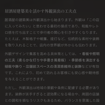
居酒屋建築美を活かす外観演出の工夫点
居酒屋の建築美は外観演出から始まります。外観は「この店
に入ってみたい」と思わせる最初の接点であり、和風やレト
ロ感を打ち出すことで歩行者の関心を引きやすくなります。
たとえば、木製格子や暖簾、提灯など、伝統的な素材や装飾
を取り入れることで、店内の世界観が外からも伝わります。
外観デザインで集客を高める具体策としては、
・看板や照明
の工夫（柔らかな灯りや手書き風看板）・季節感を演出する
植栽や飾り・店舗前スペースの清潔感維持と装飾
などが有効
です。これにより、初めて訪れるお客様にも安心感や期待感
を与えることができます。
ただし、外観演出は地域の景観や条例に配慮する必要があり
ます。装飾が派手すぎると逆効果になる場合や、周囲の店舗
との調和を損なうリスクもあるため、バランスを意識した設