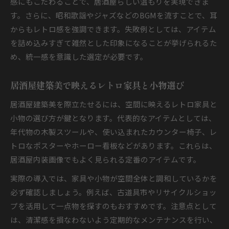
感にもこだわることで、居酒屋らしい温もりを実現できま
す。さらに、昭和歌謡やジャズなどのBGMを流すことで、耳
からもレトロ感を強調できます。失敗例としては、アイテム
を詰め込みすぎて雑然とした印象になることが挙げられるた
め、統一感を意識した選定が必要です。
居酒屋建築美で映えるレトロ家具と小物選び
居酒屋建築美を際立たせるには、空間に映えるレトロ家具と
小物の選び方が鍵となります。代表的なアイテムとしては、
年代物の木製スツールや、使い込まれたカウンター椅子、レ
トロなポスターやホーロー看板などがあります。これらは、
居酒屋内装画像でもよく見られる定番のアイテムです。
実際の導入では、家具や小物が空間全体と調和しているかを
必ず確認しましょう。例えば、古道具市やリサイクルショッ
プを活用して一点物を探すのもおすすめです。注意点として
は、清潔感を損なわないよう定期的なメンテナンスを行い、