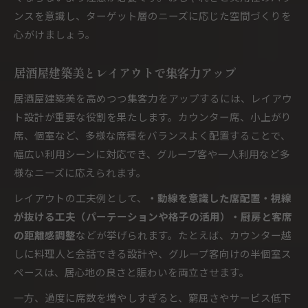
ンスを意識し、ターゲット層のニーズに応じた空間づくりを
心がけましょう。
居酒屋建築美とレイアウトで集客力アップ
居酒屋建築美を高めつつ集客力をアップするには、レイアウ
ト設計が重要な役割を果たします。カウンター席、小上がり
席、個室など、多様な席種をバランスよく配置することで、
幅広い利用シーンに対応でき、グループ客や一人利用など多
様なニーズに応えられます。
レイアウトの工夫例として、
・動線を意識した席配置・視線
が抜ける工夫（パーテーションや格子の活用）・厨房と客席
の距離感調整
などが挙げられます。たとえば、カウンター越
しに料理人と会話できる設計や、グループ客向けの半個室ス
ペースは、居心地の良さと賑わいを両立させます。
一方、過度に席数を増やしすぎると、窮屈さやサービス低下