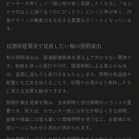
ピーターの声として「居心地が良く長居したくなる」「友人
や大切な人と語り合うのにぴったり」といった声が多く、内
装デザインが集客力を左右する重要なポイントとなっていま
す。
居酒屋建築美で見直したい和の照明演出
和の照明演出は、居酒屋建築美を語る上で欠かせない要素で
す。和紙を使った提灯や行灯、間接照明による柔らかな光
は、空間に温もりと奥行きをもたらします。照明の色温度や
配置にも工夫を加えることで、料理やお酒がより美味しそう
に見える効果も期待できます。
照明計画を見直す際は、全体照明と部分照明のバランスが重
要です。例えば、カウンター席には手元を明るくする照明、
座敷や個室には落ち着いた間接照明を使うなど、お客様の利
用シーンに合わせた演出が求められます。
和の照明は、コストを抑えて雰囲気を大きく変えることがで