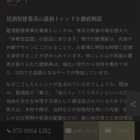
レンド
居酒屋建築美の最新トレンドを徹底解説
居酒屋建築美の最新トレンドは、単なる飲食の場を超えた
「体験型空間」の創出にあります。現代の居酒屋は、内装や
外観デザインにこだわることで、お客様に特別な時間と記憶
を提供することが求められています。特にレトロや和風の要
素を取り入れた建築美は、幅広い世代から支持を集めてお
り、SNSでも話題となるケースが増加しています。
なぜこうしたトレンドが生まれているのでしょうか。理由
は、居酒屋が「集う」「語らう」「くつろぐ」といった日本
独自の文化を体現する場として再注目されているためです。
例えば、木材や障子、古材などの和素材を用いた内装、昭和
レトロな照明や家具の配置などが、居心地の良さと非日常感
を両立させています。
070-9064-1382
お問い合わせ
ご予約
一方で、流行を追うだけでなく、店舗の個性やお客様層に合