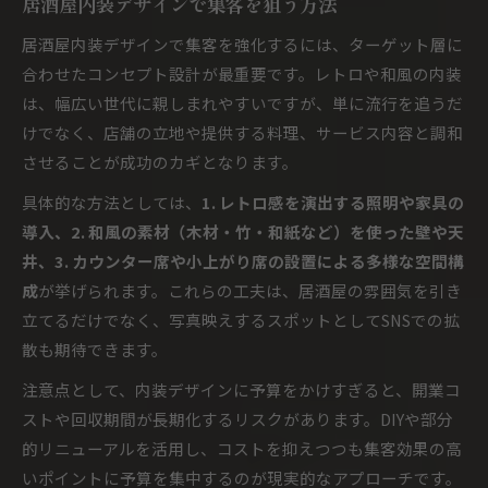
居酒屋内装デザインで集客を狙う方法
居酒屋内装デザインで集客を強化するには、ターゲット層に
合わせたコンセプト設計が最重要です。レトロや和風の内装
は、幅広い世代に親しまれやすいですが、単に流行を追うだ
けでなく、店舗の立地や提供する料理、サービス内容と調和
させることが成功のカギとなります。
具体的な方法としては、
1. レトロ感を演出する照明や家具の
導入、2. 和風の素材（木材・竹・和紙など）を使った壁や天
井、3. カウンター席や小上がり席の設置による多様な空間構
成
が挙げられます。これらの工夫は、居酒屋の雰囲気を引き
立てるだけでなく、写真映えするスポットとしてSNSでの拡
散も期待できます。
注意点として、内装デザインに予算をかけすぎると、開業コ
ストや回収期間が長期化するリスクがあります。DIYや部分
的リニューアルを活用し、コストを抑えつつも集客効果の高
いポイントに予算を集中するのが現実的なアプローチです。