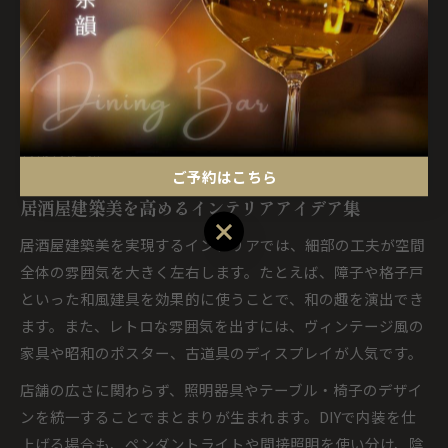
でも空間を有効活用するために、造作棚や壁面収納の工夫が
効果的です。
失敗例としては、テーマが曖昧で統一感がなくなったり、装
飾が多すぎて圧迫感が出てしまうことがあります。開業前に
は必ずイメージ画像や事例を参考に、全体のバランスを検討
しましょう。
ご予約はこちら
居酒屋建築美を高めるインテリアアイデア集
ご予約はこちら
居酒屋建築美を実現するインテリアでは、細部の工夫が空間
全体の雰囲気を大きく左右します。たとえば、障子や格子戸
といった和風建具を効果的に使うことで、和の趣を演出でき
ます。また、レトロな雰囲気を出すには、ヴィンテージ風の
家具や昭和のポスター、古道具のディスプレイが人気です。
店舗の広さに関わらず、照明器具やテーブル・椅子のデザイ
ンを統一することでまとまりが生まれます。DIYで内装を仕
上げる場合も、ペンダントライトや間接照明を使い分け、陰