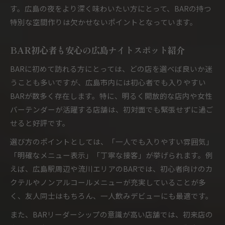
女性バーテンダーがいるBARの安心ポイント
す。広島の夜をより深く味わいたい方にとって、BARの持つ
一人飲み歓迎のBARが人気の理由
特別な空間作りは欠かせないポイントとなっています。
一人飲みを彩るダーツやカラオケBARの楽しみ方
ダーツBARで一人飲みが楽しめる理由
BAR初心者も安心の広島ナイトスポット紹介
BARのリーダーシップと遊び心を満喫
BARに初めて訪れる方にとっては、どの店を選べば良いか迷
広島市で人気のカラオケBAR体験談
うことも多いですが、広島市内には初心者でも入りやすい
初心者も楽しめるBARのアクティビティ
BARが数多く存在します。特に、明るく開放的な店内や女性
バーテンダーが活躍する店舗は、初対面でも緊張せずに過ご
女性バーテンダーが提案するBARの遊び方
せると好評です。
広島で隠れ家BARを満喫するためのヒント
選び方のポイントとしては、「一人でも入りやすい雰囲気」
隠れ家BARで見つける広島市の夜の魅力
「明確なメニュー表示」「丁寧な接客」が挙げられます。例
BARリーダーシップが光る隠れ家の選び方
えば、広島駅周辺や流川エリアのBARでは、初心者向けのカ
一人飲みも安心な隠れ家BARの特徴
クテルやノンアルコールメニューが充実していることが多
女性バーテンダーと楽しむBARの隠れ家体験
く、友人同士はもちろん、一人飲みデビューにも最適です。
初心者が隠れ家BARを楽しむための工夫
また、BARリーダーシップの意識が高い店舗では、初来店の