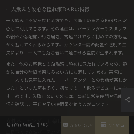
一人飲みも安心な隠れ家BARの特徴
一人飲みに不安を感じる方でも、広島市の隠れ家BARなら安
心して利用できます。その理由は、バーテンダーやスタッフ
の細やかな配慮が行き届き、常連だけでなく初めての方も温
かく迎えてくれるからです。カウンター席の配置や照明の工
夫により、一人でも落ち着いて過ごせる空間が生まれます。
また、他のお客様との距離感も絶妙に保たれているため、静
かに自分の時間を楽しみたい方にも適しています。実際に
「一人でも気軽に入れた」「バーテンダーとの会話が楽しか
った」といった声も多く、初めての一人飲みデビューにもお
すすめです。失敗しないためには、事前に営業時間や混雑状
況を確認し、平日や早い時間帯を狙うのがコツです。
女性バーテンダーと楽しむBARの隠れ家体験
070-9064-1382
お問い合わせ
ご予約
広島市では女性バーテンダーが活躍する隠れ家BARも増えて