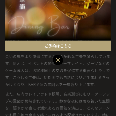
自分のペースで空間を楽しむことが大切です。リーダーシッ
プのあるスタッフが場を見守っているため、必要なタイミン
グでサポートやアドバイスを受けられる安心感も広島BARの
魅力です。
BARリーダーシップが生む出会いの場の工夫
ご予約はこちら
広島市のBARでは、リーダーシップを発揮するスタッフが出
会いの場をより快適にするための多彩な工夫を凝らしていま
ご予約はこちら
す。例えば、イベントの開催やテーマナイト、ダーツなどの
ゲーム導入は、お客様同士の交流を促進する重要な仕掛けで
す。こうした工夫は、初対面でも自然に会話が生まれるきっ
かけとなり、BAR全体の雰囲気を一層盛り上げます。
また、店内のレイアウトや照明、音楽選びにもリーダーシッ
プの意図が反映されています。静かな夜には落ち着いた空間
を、賑やかな夜には活気ある雰囲気を演出し、どんなシーン
でも居心地の良さを感じられるよう配慮されています。特に