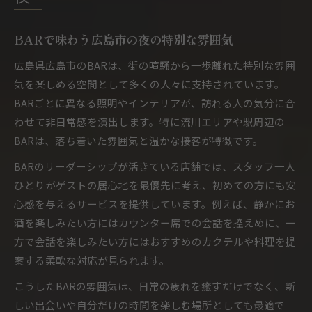
広島市のBARに学ぶリーダーシップの実例
BARリーダーがもたらす一体感ある空間作り
BARで味わう広島市の夜の特別な雰囲気
初心者も安心して通えるBARの秘訣
広島県広島市のBARは、街の喧騒から一歩離れた特別な雰囲
出会いを後押しするBARのリーダーシップ力
気を楽しめる空間として多くの人々に支持されています。
新たな人と出会える広島市バーの楽しみ方
BARごとに異なる照明やインテリアが、訪れる人の気分に合
BARで自然に生まれる広島の出会い体験
わせて非日常感を演出します。特に流川エリアや駅周辺の
BARは、落ち着いた雰囲気と温かな接客が特徴です。
一人飲みから始まるBARの新しい繋がり方
BARリーダーシップが生む出会いの場の工夫
BARのリーダーシップが活きている店舗では、スタッフ一人
ひとりがゲストの居心地を最優先に考え、初めての方にも安
女性バーテンダーが彩るBARの社交空間
心感を与えるサービスを提供しています。例えば、静かにお
初心者も安心できるBARでの出会い方
酒を楽しみたい方にはカウンター席での会話を控えめに、一
初心者でも安心して入れるBARが選ばれる理由
方で会話を楽しみたい方にはおすすめのカクテルや料理を提
BAR初心者でも安心な広島市の雰囲気作り
案する柔軟な対応が見られます。
BARリーダーシップが導く居心地の良さ
こうしたBARの雰囲気は、日常の疲れを癒すだけでなく、新
はじめてのBAR体験を支える工夫
しい出会いや自分だけの時間を楽しむ場所としても最適で