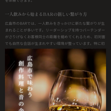
を体験できます。
一人飲みから始まるBARの新しい繋がり方
広島市のBARでは、一人飲みをきっかけに新たな繋がりが生
まれることが多いです。リーダーシップを持つバーテンダー
がさりげなくお客様同士の距離を縮めてくれるため、初対面
でも自然な会話が生まれやすい環境が整っています。特に初
心者や一人での利用が不安な方でも、店内の雰囲気作りやス
タッフの気配りによって安心して過ごせます。
例えば、カウンター席での一人飲みは、バーテンダーや隣の
お客様とのちょっとした会話がきっかけで、思いがけない繋
がりや情報交換ができることがあります。広島のBARでは、
一人でも気軽に楽しめるメニューやイベント、ダーツなどの
アクティビティも充実しており、自然な形で人と人が繋がる
仕掛けが随所に見られます。
一人飲みを楽しむ際は、無理に誰かと話そうとせず、まずは