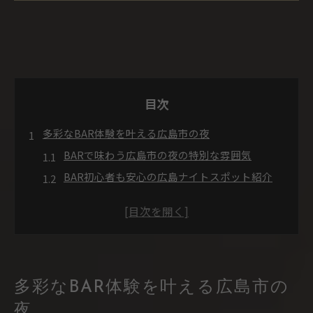
目次
多彩なBAR体験を叶える広島市の夜
BARで味わう広島市の夜の特別な雰囲気
BAR初心者も安心の広島ナイトスポット紹介
広島のBARで一人飲みが楽しくなる理由
出会いが広がるBARリーダーシップの魅力
隠れ家BARで知る広島市の夜の過ごし方
リーダーシップ溢れるBARの魅力に迫る
BARリーダーシップが創る安心感と居心地の良
多彩なBAR体験を叶える広島市の
さ
夜