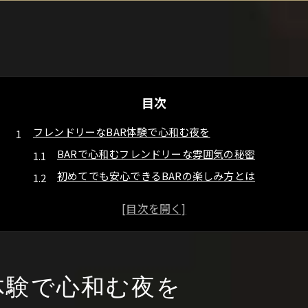
目次
フレンドリーなBAR体験で心和む夜を
BARで心和むフレンドリーな雰囲気の秘密
初めてでも安心できるBARの楽しみ方とは
広島市のBARで寛げる夜を過ごすコツ
BARで味わう社交と居心地の良さを実感
友人と一緒にBARで過ごす特別なひととき
一人でも寛げる広島市BAR巡りの魅力
体験で心和む夜を
一人飲みに最適なBARの選び方とポイント
BARカウンターで感じる落ち着きと安心感