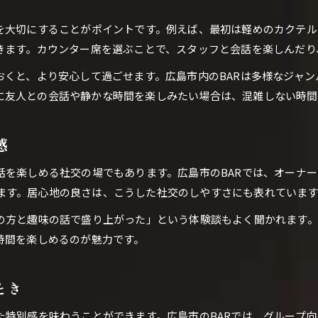
一人飲みでも安心できるBARの探し方
スを大切にすることがポイントです。例えば、最初は軽めのカクテ
落ち着いたBAR空間で友人と語らう時間
できます。カウンター席を選ぶことで、スタッフと会話を楽しんだ
BARで楽しむ友人との落ち着いた会話の魅力
おくと、より安心して過ごせます。広島市内のBARは多様なジャ
静かなBAR空間がもたらす深い交流体験
に友人との会話や静かな時間を楽しみたい場合は、混雑しない時間
BARで友人と語らうおすすめの過ごし方
BARの座席選びで変わる友人との時間
感
フレンドリーなBARが生み出す安心の場
話を楽しめる社交の場でもあります。広島市のBARでは、オーナ
BARで楽しむウイスキーやカクテルの奥深さ
ます。居心地の良さは、こうした社交のしやすさにも表れています
ご予約はこちら
ご予約はこちら
BARで味わうウイスキーの選び方と楽しみ
席の方と趣味の話で盛り上がった」という体験談もよく聞かれます
カクテルの奥深さに触れるBAR体験の魅力
時間を楽しめるのが魅力です。
BARで知るドリンクのペアリングのコツ
バーテンダーから学ぶBARドリンクの世界
とき
BARで広がるウイスキー談義と発見
た特別感を味わうことができます。広島市のBARでは、グループ