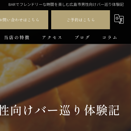
BARでフレンドリーな時間を楽しむ広島市男性向けバー巡り体験記
お問い合わせはこちら
ご予約はこちら
当店の特徴
アクセス
ブログ
コラム
ダイニングバー
貸切
カラオケ
飲み放題
男性向けバー巡り体験記
コース