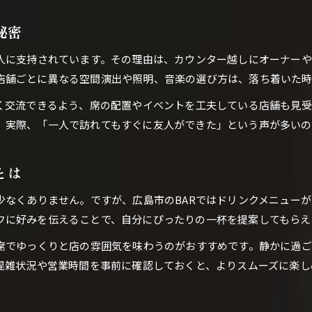
静かなBAR空間で自分時間を満喫する方法
秘密
広島市で一人でも入りやすいBARの特徴
の人に支持されています。その理由は、カウンター越しにオーナー
初来店でも寛げるBARの雰囲気とは何か
店舗ごとに異なる空間演出や照明、音楽の選び方は、落ち着いた
BAR選びなら雰囲気と居心地を重視して
なく交流できるよう、席の配置やイベントを工夫している店舗も見
BARの雰囲気がもたらす心地よい時間
。実際、「一人で訪れてもすぐに友人ができた」という声が多いの
居心地重視のBAR選びで後悔しない方法
BARで体感するインテリアと空間設計の魅力
とは
音楽や照明がBAR体験を左右する理由
少なくありません。ですが、広島市のBARではドリンクメニュー
BAR選びで重視すべきポイントを解説
フに好みを伝えることで、自分にぴったりの一杯を提案してもらえ
あなたに合うBARを見つけるコツ
自分好みのBARを見つけるためのヒント
ー席でゆっくりと店の雰囲気を味わうのがおすすめです。静かに過
、混雑状況や営業時間を事前に確認しておくと、よりスムーズに楽し
BARスタッフとの会話で好みを伝える方法
BARの特徴を比較して理想の店を選ぶコツ
フレンドリーなBARの見極めポイント