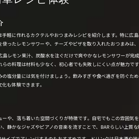
簡単レシピ体験
広島のBARで人気のレシピを家庭で再現
初心者向けBARカクテルの作り方解説
介
自宅でも本格BAR気分を味わうコツ
ずは手軽に作れるカクテルやおつまみレシピを紹介します。特に広
女子にも人気のBAR簡単カクテル提案
を使ったレモンサワーや、チーズやピザを取り入れたおつまみは、
初心者におすすめのBARアレンジ法
広島レモン果汁、炭酸水を注ぐだけで爽やかなレモンサワーが完
BAR初心者が試したい簡単アレンジ術
れらの料理は材料も少なく、初心者でも失敗しにくい点が魅力です
広島BAR風アレンジで味に深みを出す方法
みの塩分量には気を付けましょう。飲みすぎや食べ過ぎを防ぐため
自宅BARで手軽にできるアレンジレシピ
文化も体験できます。
BAR人気アレンジで会話も盛り上がる秘訣
女子会でも好評なBARアレンジのコツ
広島市の雰囲気を再現するBARの工夫
BAR簡単レシピで広島市の雰囲気を再現
ューや、落ち着いた空間づくりが特徴です。自宅でもこの雰囲気を
い、静かなジャズやピアノの音楽を流すことで、BARらしい上質な
自宅BARで広島らしさを演出する方法
広島BARの空間作りを取り入れるコツ
口サイズでアレンジするのもおすすめです。ドリンクは日本酒や地