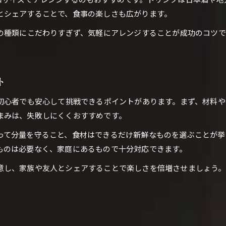
とシェアすることで、食事の楽しさも広がります。
隠れ家気分を演出するBARの工夫集
BAR初心者でも楽しめる雰囲気作り
物の種類にこだわりすぎず、気軽にアレンジすることが成功のコツ
女子会にも人気のBARレシピアイデア集
女子会にぴったりなBAR簡単レシピ特集
BAR風メニューで盛り上がる女子会の提案
ト
広島のBARで人気の女子向けレシピ紹介
、初心者でも安心して挑戦できるポイントがあります。まず、材料
自宅でBAR女子会を楽しむコツと工夫
まみは、失敗しにくくおすすめです。
広島BAR文化を感じる女子向けアイデア
って分量を守ること、食材はできるだけ新鮮なものを選ぶことが挙
ご予約はこちら
ご予約はこちら
おうちBARで盛り上がるコツと楽しみ方
ものは必要なく、家庭にあるもので十分対応できます。
BAR雰囲気で自宅パーティーを楽しむ方法
意し、家族や友人とシェアすることで楽しさを倍増させましょう
広島BAR文化を取り入れた盛り上げ術
BAR初心者でもできるおうち楽しみ方
女子にも人気のおうちBARコツ解説
自宅BARで会話が弾むアレンジ提案