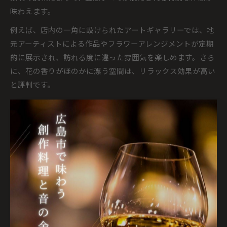
味わえます。
例えば、店内の一角に設けられたアートギャラリーでは、地
元アーティストによる作品やフラワーアレンジメントが定期
的に展示され、訪れる度に違った雰囲気を楽しめます。さら
に、花の香りがほのかに漂う空間は、リラックス効果が高い
と評判です。
こうした共演は、単なる飲食を超えた癒しや刺激を求める方
に最適です。「初めて訪れたのに、どこか懐かしい気持ちに
なった」という利用者の声も多く、広島市のBAR文化の奥深
さを感じさせます。
花の演出が魅力のBARアートで癒しを実感
花の演出を活かしたBARアートは、広島市のナイトライフに
新たな価値をもたらしています。店内に飾られた花々は、単
なる装飾にとどまらず、訪れる人の気持ちを和ませる大切な