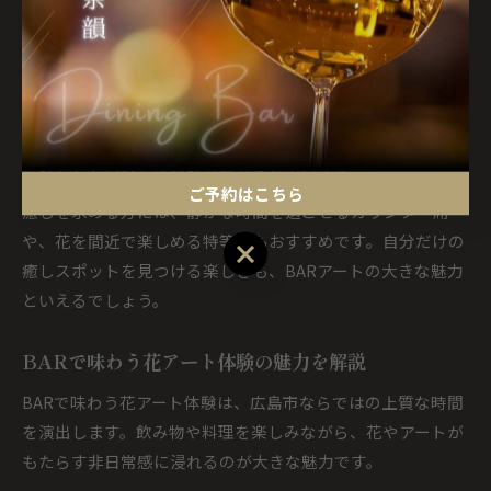
役割を担っています。
例えば、季節感あふれる花のアレンジメントや、花をモチー
フにした照明オブジェなど、細やかな演出が利用者の心を癒
します。実際に「花の香りに包まれてリフレッシュできた」
という声や、「アート作品と花のコラボレーションが印象的
だった」といった体験談も寄せられています。
ご予約はこちら
癒しを求める方には、静かな時間を過ごせるカウンター席
や、花を間近で楽しめる特等席もおすすめです。自分だけの
ご予約はこちら
癒しスポットを見つける楽しさも、BARアートの大きな魅力
といえるでしょう。
BARで味わう花アート体験の魅力を解説
BARで味わう花アート体験は、広島市ならではの上質な時間
を演出します。飲み物や料理を楽しみながら、花やアートが
もたらす非日常感に浸れるのが大きな魅力です。