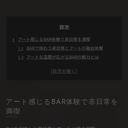
目次
アート感じるBAR体験で非日常を満喫
BARで味わう非日常とアートの融合体験
アートな空間が広がるBARの魅力とは
BARだからこそ楽しめる創造的なひととき
BARとアートの相乗効果で心が躍る理由
癒しのBAR空間でアートの深みを感じる方法
癒しの空間を求めるならBARアートの世界へ
BARアートが叶える癒しの空間演出に注目
アート感じるBAR体験で非日常を
BARとアートを通じて心が満たされる瞬間
満喫
癒しを求める人におすすめのBARアート体感
BARでアートに触れる至福の時間の楽しみ方