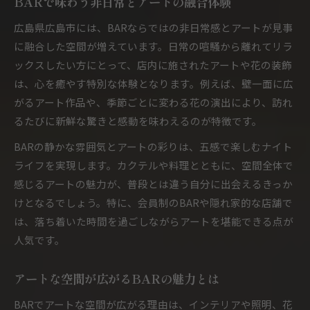
BARで味わう非日常とアートの融合体験
美しいアートが彩るBARの癒し空間とは何か
広島県広島市には、BARならではの非日常感とアートが見事
五感を刺激するBARで花とアートを楽しむ方法
に融合した空間が増えています。日常の喧騒から離れてリラ
花とアートが彩るBARで五感を満たす体験
ックスしたい方にとって、店内に施されたアートや花の装飾
は、心を癒やす特別な体験となります。例えば、壁一面に広
BARで楽しむ花アートの最新トレンド紹介
がるアート作品や、季節ごとに変わる花の演出により、訪れ
BAR空間で五感が喜ぶ花とアートの共演
るたびに新鮮な驚きと感動を味わえるのが特徴です。
花の演出が魅力のBARアートで癒しを実感
BARの静かな雰囲気とアートの彩りは、五感で楽しむナイト
BARで味わう花アート体験の魅力を解説
ライフを実現します。カクテルや料理とともに、空間全体で
夜の贅沢を味わうBAR×アートの魅力探訪
感じるアートの魅力が、普段とは違う自分に出会えるきっか
BARとアートで過ごす贅沢な夜の楽しみ方
けとなるでしょう。特に、会員制のBARや隠れ家的な店舗で
夜のBARで出会うアート空間の魅力に迫る
は、落ち着いた時間を過ごしながらアートを堪能できる点が
BARアートが生む大人の贅沢なひととき提案
人気です。
癒しと贅沢を感じるBARアート体験の秘密
アートな空間が広がるBARの魅力とは
BARで極上の夜を過ごすアートの力とは
会員制BARの特別なアート空間に心酔うひととき
BARでアートな空間が広がる理由は、インテリアや照明、花