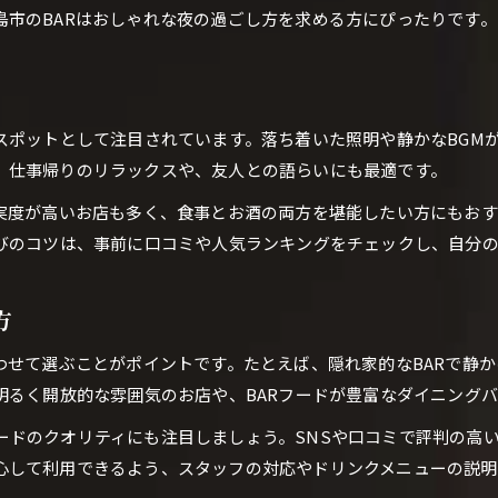
島市のBARはおしゃれな夜の過ごし方を求める方にぴったりです。
BAR初心者が安心できる雰囲気ポイント
広島で人気のBAR初心者向けガイド
BARスタッフの対応で選ぶ安心感
BARフードとドリンクで広がる交流体験
スポットとして注目されています。落ち着いた照明や静かなBGM
BARのフードで会話が弾む理由
。仕事帰りのリラックスや、友人との語らいにも最適です。
ドリンクとBARフードで繋がる出会い
充実度が高いお店も多く、食事とお酒の両方を堪能したい方にもお
交流を深めるBARメニューの楽しみ方
選びのコツは、事前に口コミや人気ランキングをチェックし、自分
BARフードで広がる広島の人脈作り
ご予約はこちら
ご予約はこちら
BARでの出会いを彩るおすすめフード
方
広島市で味わう大人のBAR時間
わせて選ぶことがポイントです。たとえば、隠れ家的なBARで静
大人がBARで過ごす至福のひととき
明るく開放的な雰囲気のお店や、BARフードが豊富なダイニング
広島市BARで味わう贅沢な大人時間
ドのクオリティにも注目しましょう。SNSや口コミで評判の高い
BARの雰囲気で楽しむ大人の夜遊び
心して利用できるよう、スタッフの対応やドリンクメニューの説明
広島市で出会う洗練されたBAR体験