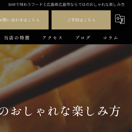
BARで味わうフードと広島県広島市ならではのおしゃれな楽しみ方
お問い合わせはこちら
ご予約はこちら
当店の特徴
アクセス
ブログ
コラム
ダイニングバー
貸切
カラオケ
飲み放題
はのおしゃれな楽しみ方
コース