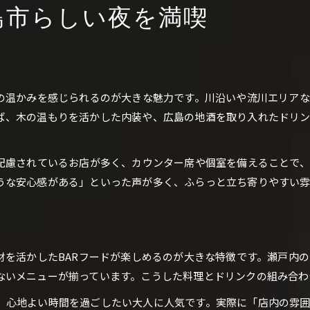
島市らしい夜を満喫
女子に人気のBARで広島フードを堪能
広島BARで女子会が盛り上がる理由
BARのフードメニューで女子の心を掴む
広島らしいBARのおしゃれな過ごし方
の温かみを感じられるのが大きな魅力です。川沿いや流川エリアな
女子も安心して訪れるBARの特徴
ば、木の温もりを活かした内装や、広島の地酒を取り入れたドリン
隠れ家的BARが叶える特別なひととき
広島の隠れ家BARで過ごす静かな時間
に配慮されているお店が多く、カウンター席や個室を備えることで
BARの落ち着いた空間で特別感を体験
うな安心感がある」といった声が多く、ふらっと立ち寄りやすい雰
隠れ家BARで味わえる広島の逸品フード
大切な人と過ごすBARの贅沢なひととき
隠れ家BARを選ぶ楽しみ方のポイント
材を活かしたBARフードが楽しめるのが大きな特徴です。瀬戸内
初心者が安心できる広島BARの選び方
ないメニューが揃っています。こうした料理とドリンクの組み合わ
初心者でも入りやすいBARの特徴とは
、心地よい時間を過ごしたい大人に人気です。実際に「店内の雰
広島BARデビューにおすすめの選び方