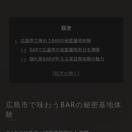
目次
広島市で味わうBARの秘密基地体験
BARで広島市の秘密基地気分を満喫
隠れ家BARが叶える非日常体験の魅力
BARならではの秘密基地的空間へようこそ
広島市でBARを選ぶ楽しみ方とポイント
BARの秘密基地風雰囲気を体験するコツ
BARで広がる広島市の大人の遊び場体験
非日常を楽しむ広島市BARの隠れ家空間
広島市で味わうBARの秘密基地体
BARの隠れ家空間が生み出す非日常感とは
験
広島市BARで味わう癒やしの隠れ家時間
秘密基地のようなBARの特別な内装に注目