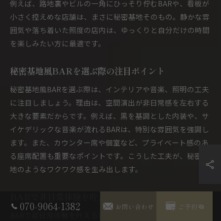
例えば、路地裏やビルの一角にひっそり佇むBARや、看板が
小さく控えめな店舗は、まさに秘密基地そのもの。静かな雰
囲気や落ち着いた照度の店内は、ゆっくりと自分だけの時間
を楽しみたい方に最適です。
秘密基地風BARを選ぶ際の注目ポイント
秘密基地風BARを選ぶ際は、インテリアや音楽、照明の工夫
に注目しましょう。理由は、空間演出が非日常感を左右する
大きな要素だからです。例えば、黒を基調とした内装や、サ
イケデリックな音楽が流れるBARは、特別な雰囲気を強調し
ます。また、カウンター席や個室など、プライベート感のあ
る座席配置も重要なポイントです。こうした工夫が、秘密基
地のようなワクワク感を生み出します。
BARで非日常体験を叶える選び方ガイド
070-9064-1382
お問い合わせ
ご予約
BARで非日常体験を叶えるには、料理やお酒、サービスの独