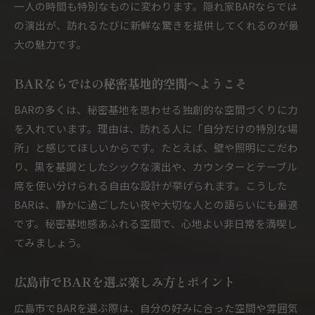
一人の時間も特別なものに変わります。隠れ家BARならでは
BARで非日常へ誘う大人のリラックス体験
の演出が、訪れるたびに新鮮な驚きを提供してくれるのが最
広島市BARで感じる特別な夜の魅力
大の魅力です。
隠れ家BARで過ごす贅沢なひとときの提案
隠れ家的BARで叶える心地よいひととき
BARならではの秘密基地的空間へようこそ
BARの隠れ家空間で心地よい時間を堪能
BARの多くは、秘密基地を思わせる独創的な空間づくりに力
広島市BARの秘密基地風雰囲気を体験
を入れています。理由は、訪れる人に「自分だけの特別な場
隠れ家BARで静かに楽しむ大人の時間
所」と感じてほしいからです。たとえば、壁や照明にこだわ
BARで叶う自分だけの特別なひととき
り、黒を基調としたシックな演出や、カウンターとテーブル
席を使い分けられる自由な設計が挙げられます。こうした
広島市BARで味わう極上のリラックス
BARは、静かに過ごしたい夜や大切な人との語らいにも最適
BARの隠れ家空間が演出する癒やし体験
です。秘密基地感あふれる空間で、心地よい非日常を満喫し
広島市のBARで秘密基地気分を満喫する方法
てみましょう。
BARで秘密基地気分を楽しむための工夫
広島市BARで非日常を満喫する選び方
広島市でBARを選ぶ楽しみ方とポイント
秘密基地風BARでおすすめの過ごし方
広島市でBARを選ぶ際は、自分の好みに合った空間や雰囲気