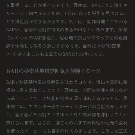
BARで秘密基地体験を深めるポイント
を重視することがポイントです。理由は、BARごとに演出や
広島市BARで叶う秘密基地的ひととき
サービスに個性があるため、自分に合った場所を見つけるこ
BARで自分だけの秘密基地を見つけるコツ
とで満足度が高まるからです。例えば、創作料理にこだわる
BARで出会う独創的な空間の魅力を解説
BARや、音楽や照明に特徴のあるBARなどがあります。実際
にいくつかのBARを巡り、居心地の良さやスタッフとの距離
BARが演出する独創的な空間の秘密とは
感を体験してみるのがおすすめです。自分だけの“秘密基
広島市BARの個性的な内装や演出を解説
地”を探す楽しさも広島市のBAR文化の魅力です。
秘密基地風BARで味わう唯一無二の魅力
BARの空間デザインで楽しむ特別感
BARの秘密基地風雰囲気を体験するコツ
広島市BARで発見する斬新な雰囲気体験
BARで秘密基地風の雰囲気を味わうコツは、演出や空間に積
BAR独特の世界観が創る非日常の空間
極的に身を委ねることです。理由は、空間の個性を感じなが
秘密基地感満載のBARを選ぶポイント
ら過ごすことで、より非日常感を深く味わえるからです。具
BARで秘密基地感を楽しむ選び方のコツ
体的には、カウンター席でバーテンダーとの会話を楽しんだ
広島市BARで隠れ家空間を見極める方法
り、落ち着いた照明の下でゆっくりと飲み物を味わうことが
秘密基地風BARを選ぶ際の注目ポイント
挙げられます。さらに、店ごとのおすすめ料理や地元の食材
を使ったメニューにも目を向けてみましょう。こうした工夫
BARで非日常体験を叶える選び方ガイド