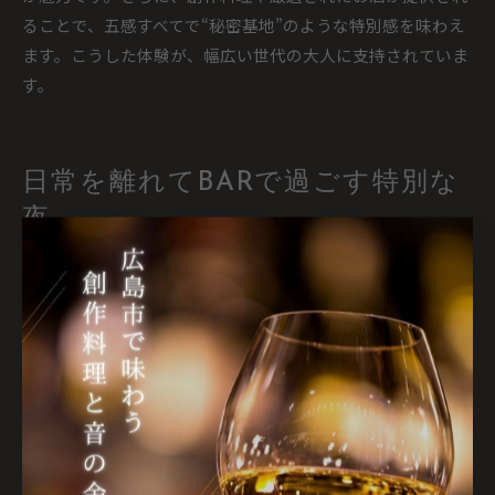
ることで、五感すべてで“秘密基地”のような特別感を味わえ
ます。こうした体験が、幅広い世代の大人に支持されていま
す。
日常を離れてBARで過ごす特別な
夜
BARで日常を忘れる特別な夜の過ごし方
BARで過ごす夜は、日常の喧騒から一歩離れ、心と体をリセ
ットできる特別な時間です。広島県広島市のBARでは、照明
や音楽、インテリアにこだわった空間が広がり、まるで秘密
基地のような非日常感を味わえます。例えば、黒を基調とし
たシックなデザインや、静かに流れるサウンドが、訪れる人
に落ち着きと安らぎを提供します。こうした空間でお気に入