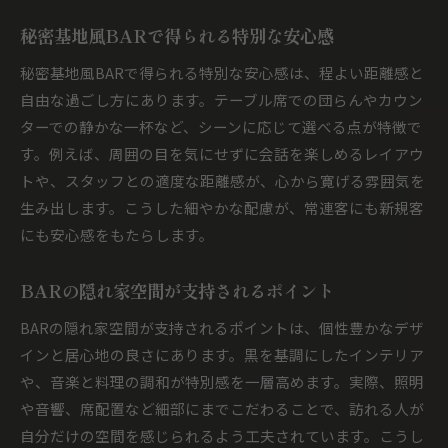
秘密基地風BARで得られる特別な安心感
秘密基地風BARで得られる特別な安心感は、程よい距離感と
自由な過ごし方にあります。テーブル席での団らんやカウン
ターでの静かな一杯など、シーンに応じて選べる点が特徴で
す。例えば、周囲の目を気にせずに会話を楽しめるレイアウ
トや、スタッフとの適度な距離感が、心から寛げる雰囲気を
生み出します。こうした細やかな配慮が、常連客にも新規客
にも安心感をもたらします。
BARの隠れ家空間が支持されるポイント
BARの隠れ家空間が支持されるポイントは、個性豊かなデザ
インと居心地の良さにあります。黒を基調にしたインテリア
や、音楽と料理の調和が特別感を一層高めます。実際、照明
や音響、席配置など細部にまでこだわることで、訪れる人が
自分だけの空間を感じられるよう工夫されています。こうし