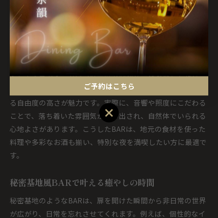
りのドリンクを片手に、ゆったりとした時間を過ごすこと
で、心からリフレッシュできるのです。
広島市BARで心落ち着く夜を満喫しよう
広島市のBARは、誰にも邪魔されず自分らしく過ごせる場所
として人気です。カウンター席で静かな一杯を楽しんだり、
ご予約はこちら
テーブル席で友人と語り合ったりと、シーンに合わせて選べ
る自由度の高さが魅力です。実際に、音響や照度にこだわる
ご予約はこちら
ことで、落ち着いた雰囲気が生み出され、自然体でいられる
心地よさがあります。こうしたBARは、地元の食材を使った
料理や多彩なお酒も揃い、特別な夜を満喫したい方に最適で
す。
秘密基地風BARで叶える癒やしの時間
秘密基地のようなBARは、扉を開けた瞬間から非日常の世界
が広がり、日常を忘れさせてくれます。例えば、個性的なイ