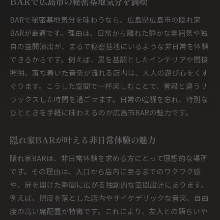
BARで広島市の秘密基地気分を満喫
BARで叶う静寂とくつろぎの隠れ家体験
BARで秘密基地気分を味わうなら、広島県広島市の隠れ家
広島市BARで特別な夜を過ごす方法
BARが最適です。理由は、日常から離れた静かな雰囲気や独
隠れ家BARで大人のひとときを満喫しよう
自の空間演出が、まるで秘密基地にいるような非日常を体験
できるからです。例えば、黒を基調としたインテリアや間接
秘密基地風BARが広島で人気の理由とは
照明、落ち着いた音楽が流れる店内は、大人の遊び心をくす
BARが秘密基地風で人気を集める理由を解説
ぐります。こうした空間で一杯楽しむことで、普段と違うリ
広島市のBARが秘密基地感で選ばれる背景
ラックスした時間を過ごせます。日常の喧騒を忘れ、特別な
秘密基地風BARで得られる特別な安心感
ひとときを手軽に味わえるのが広島市BARの魅力です。
BARの隠れ家空間が支持されるポイント
広島市で秘密基地風BARが注目されるワケ
隠れ家BARが叶える非日常体験の魅力
BARで非日常を求める大人に人気の理由
隠れ家BARは、非日常体験を求める方にとって理想的な場所
日常を離れてBARで過ごす特別な夜
です。その理由は、入口から店内に至るまでのワクワク感
BARで日常を忘れる特別な夜の過ごし方
や、扉を開けた瞬間に広がる独創的な空間設計にあります。
広島市BARで心落ち着く夜を満喫しよう
例えば、照度を落とした店内やサイケデリックな音楽、自由
度の高い席配置が特徴です。これにより、友人との語らいや
秘密基地風BARで叶える癒やしの時間