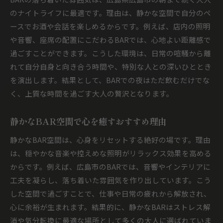
のナイトライフに最適です。理由は、静かな空間で自分のペ
ースでお酒や会話を楽しめるからです。例えば、店内の照明
や音響、座席の配置にこだわるBARでは、心地よい距離感で
過ごすことができます。こうした環境は、日常の喧騒から離
れて自分自身と向き合う時間や、特別な人との深いひととき
を演出します。結果として、BARでの夜はただ飲むだけでな
く、上質な時間を過ごす大人の贅沢となります。
静かなBAR空間で心を癒すおすすめ理由
静かなBAR空間は、心身をリセットする絶好の場です。理由
は、穏やかな音楽や控えめな照明がリラックス効果を高める
からです。例えば、広島市のBARでは、音響やインテリアに
工夫を凝らし、落ち着いた雰囲気を作り出しています。こう
した空間で過ごすことで、仕事や日常の疲れから解放され、
心に余裕が生まれます。結果的に、静かなBARはストレス解
消や気分転換に最適な場所として多くの大人に選ばれていま