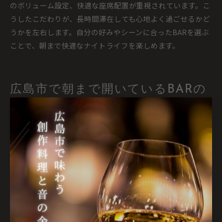
のボリューム設定、快適な座席配置が重視されています。こ
うしたこだわりが、長時間滞在しても心地よく過ごせるかど
うかを左右します。自分の好みやシーンに合ったBARを選ぶ
ことで、朝まで快適なナイトライフを楽しめます。
広島市で朝まで開いているBARの
選び方
BAR選びで重視したい営業時間と雰囲気
広島市で朝まで楽しめるBARを選ぶ際、まず注目すべきは営
業時間と雰囲気です。深夜営業のBARは限られているため、
事前に営業時間を確認することが安心につながります。さら
に、静かにくつろげる空間や大人の落ち着きを感じられる内
装・音響が重要です。例えば、店内の照明やBGM、スタッフ
の対応なども雰囲気を左右します。営業時間とともに、自分