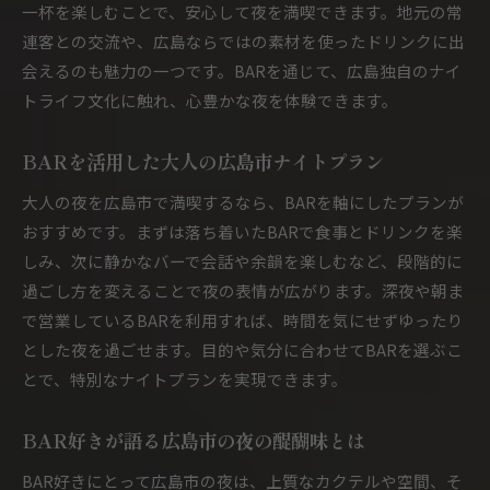
一杯を楽しむことで、安心して夜を満喫できます。地元の常
カクテル片手に語る夜のBAR体験のすすめ
連客との交流や、広島ならではの素材を使ったドリンクに出
BARで広がるカクテル談義と夜のひととき
会えるのも魅力の一つです。BARを通じて、広島独自のナイ
BAR選びで注目したいカクテルのこだわり
トライフ文化に触れ、心豊かな夜を体験できます。
深夜のBAR巡りが叶える新発見とは
BARを活用した大人の広島市ナイトプラン
BAR巡りで見つける広島市ナイトスポット
深夜のBARで出会う新しい人と体験について
大人の夜を広島市で満喫するなら、BARを軸にしたプランが
おすすめです。まずは落ち着いたBARで食事とドリンクを楽
BARを巡ることで広がる夜の楽しみ方とは
しみ、次に静かなバーで会話や余韻を楽しむなど、段階的に
BAR利用で発見する隠れた名店の魅力
過ごし方を変えることで夜の表情が広がります。深夜や朝ま
BAR巡りがもたらす大人の好奇心と刺激
で営業しているBARを利用すれば、時間を気にせずゆったり
BARで体験した夜の新発見を振り返る
とした夜を過ごせます。目的や気分に合わせてBARを選ぶこ
朝まで楽しむBAR文化の奥深さに迫る
とで、特別なナイトプランを実現できます。
BAR文化が根付く広島市の夜の魅力とは
BAR好きが語る広島市の夜の醍醐味とは
朝までBARで過ごす意義と大人の楽しみ方
広島市BARカルチャーの歴史と現在地
BAR好きにとって広島市の夜は、上質なカクテルや空間、そ