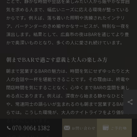
ことで、静かな時間や会話を楽しみたい人から賑やかな雰囲
気を求める人まで、幅広いニーズに応える環境が整っている
からです。例えば、落ち着いた照明や洗練されたインテリ
ア、バーテンダーのきめ細やかなサービスが、特別な一夜を
演出します。結果として、広島市の夜はBARを通じてより豊
かで奥深いものとなり、多くの人に愛され続けています。
朝までBARで過ごす意義と大人の楽しみ方
朝まで営業するBARの魅力は、時間を気にせずゆったりと大
人の会話や一杯を堪能できることです。その理由は、終電や
閉店時間を気にすることなく、心ゆくまでBARの空間を楽し
める点にあります。例えば、深夜から始まる静かなひととき
や、常連同士の語らいが生まれるのも朝まで営業するBARな
らでは。こうした環境が、大人のナイトライフをより価値あ
るものにしています。
070-9064-1382
お問い合わせ
ご予約