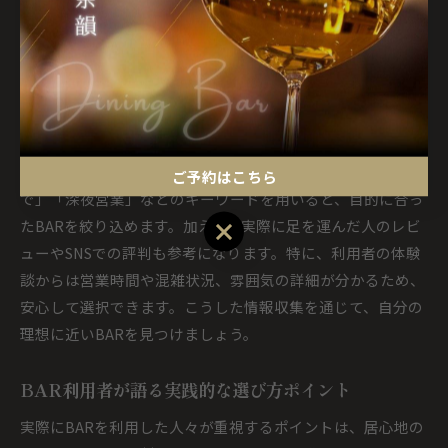
が求める上質な時間を過ごせるBARを選ぶことで、広島市の
夜がより特別なものになります。
朝まで楽しめる広島市BARの探し方ガイド
広島市で朝まで営業しているBARを見つけるには、公式サイ
トや口コミサイトの活用が効果的です。検索時には「朝ま
ご予約はこちら
で」「深夜営業」などのキーワードを用いると、目的に合っ
たBARを絞り込めます。加えて、実際に足を運んだ人のレビ
ご予約はこちら
ューやSNSでの評判も参考になります。特に、利用者の体験
談からは営業時間や混雑状況、雰囲気の詳細が分かるため、
安心して選択できます。こうした情報収集を通じて、自分の
理想に近いBARを見つけましょう。
BAR利用者が語る実践的な選び方ポイント
実際にBARを利用した人々が重視するポイントは、居心地の