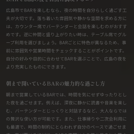
BARでの朝までの滞在を快適に楽しむ方法
広島市でBARを楽しむなら、夜の時間を自分らしく過ごす工
BARならではの静寂と賑わいを朝まで堪能
夫が大切です。落ち着いた雰囲気や静かな空間を求める方に
は、カウンター席でバーテンダーと会話を楽しむのがおすす
夜更かし派も満足のBARの過ごし方提案
めです。逆に仲間と盛り上がりたい時は、テーブル席でグル
BAR利用で広がる深夜の社交と交流
ープ利用を選びましょう。BARごとに特色が異なるため、事
落ち着きあるBAR空間で特別な夜を
前に雰囲気や営業時間をチェックすることがポイントです。
BARの落ち着きが生む上質な夜の過ごし方
自分の好みや目的に合わせてBARを選ぶことで、広島の夜を
静かなBAR空間で心を癒すおすすめ理由
より充実したものにできます。
大人が集うBARの雰囲気で非日常を満喫
BARで感じる特別な夜の余韻と満足感
朝まで開いているBARの魅力的な過ごし方
落ち着いたBARでの会話が深まる瞬間
朝まで営業しているBARでは、時間を気にせずゆったりとし
BAR選びに役立つ空間のこだわりポイント
た夜を過ごせます。例えば、深夜に静かに読書や音楽を楽し
広島市で朝まで開いているBARの選び方
む、バーテンダーとじっくりと対話するなど、大人ならでは
の贅沢な使い方が可能です。また、仕事帰りや二次会利用に
BAR選びで重視したい営業時間と雰囲気
も最適で、時間の制約にとらわれず自分のペースで過ごせま
朝まで楽しめる広島市BARの探し方ガイド