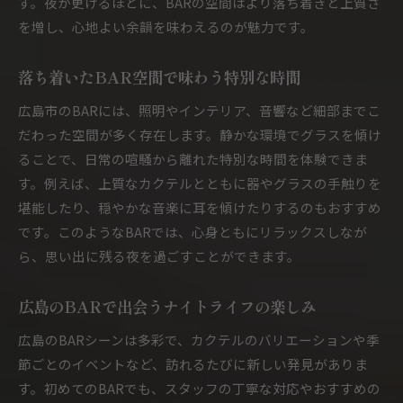
す。夜が更けるほどに、BARの空間はより落ち着きと上質さ
BAR利用者が語る実践的な選び方ポイント
を増し、心地よい余韻を味わえるのが魅力です。
BARで失敗しないためのチェックリスト
朝まで開いているBARの特徴と魅力を比較
落ち着いたBAR空間で味わう特別な時間
BAR選びで後悔しないための注意点とは
広島市のBARには、照明やインテリア、音響など細部までこ
BARで味わう大人のナイトライフ体験談
だわった空間が多く存在します。静かな環境でグラスを傾け
広島市BARで過ごした印象的な一夜の記録
ることで、日常の喧騒から離れた特別な時間を体験できま
BARで出会った大人の社交と交流エピソード
す。例えば、上質なカクテルとともに器やグラスの手触りを
朝まで楽しめるBARのリアルな体験談紹介
堪能したり、穏やかな音楽に耳を傾けたりするのもおすすめ
です。このようなBARでは、心身ともにリラックスしなが
BARでの心に残る出来事とその魅力を解説
ら、思い出に残る夜を過ごすことができます。
BAR好きが実感した広島市の夜の深さ
ナイトライフを彩るBAR体験の感想まとめ
広島のBARで出会うナイトライフの楽しみ
カクテルと会話が彩る広島市の夜
広島のBARシーンは多彩で、カクテルのバリエーションや季
BARのカクテルで味わう広島市の夜の楽しみ
節ごとのイベントなど、訪れるたびに新しい発見がありま
バーテンダーとの会話が生む特別なBAR時間
す。初めてのBARでも、スタッフの丁寧な対応やおすすめの
BARで楽しむ多彩なカクテルとその魅力