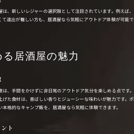
居酒屋で体験する本格バーベキューの魅力
屋は、新しいレジャーの選択肢として注目されています。例えば
バーベキュー居酒屋のおすすめメニュー紹介
くて遠出が難しい方も、居酒屋なら気軽にアウトドア体験が可能で
手ぶらで楽しめる居酒屋BBQのポイント
グループで盛り上がる居酒屋バーベキュー術
居酒屋でのアウトドア風焼肉の楽しみ方
める居酒屋の魅力
デイキャンプ気分を居酒屋で味わうコツ
デイキャンプ気分を居酒屋で楽しむ方法
デイキャンプの魅力を居酒屋で再現する方法
徴
居酒屋で実現する気軽なアウトドア体験
徴は、手間をかけずに非日常のアウトドア気分を楽しめる点です。
デイキャンプとキャンプの違いを居酒屋で体感
上げた食材は、香ばしい香りとジューシーな味わいが魅力です。
短時間で楽しむ居酒屋デイキャンプのコツ
い本格的なキャンプ飯を、居酒屋なら気軽に体験できます。
居酒屋で味わうデイキャンプメニューの選び方
アウトドア気分を高める居酒屋活用術
イント
居酒屋選びで叶うアウトドア体験の極意