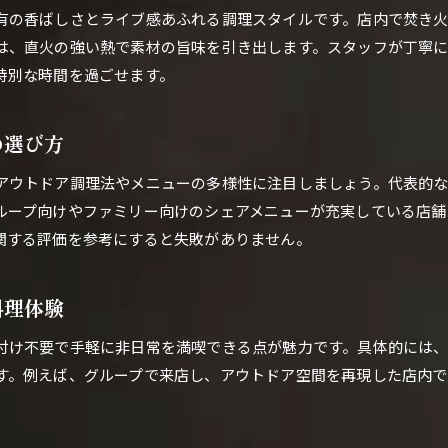
有の香ばしさとライブ感あふれる調理スタイルです。店内で焚き
アウトドア体験ができる居酒屋の選び方
は、直火の強い熱で素材の旨味を引き出します。スタッフが丁寧
居酒屋選びのコツとアウトドア気分の両立術
特別な時間を過ごせます。
キャンプ好きが注目する居酒屋の特徴とは
居酒屋で実現するアウトドア体験の最新トレンド
の選び方
グループでも利用しやすい居酒屋選びのポイント
アウトドア調理法やメニューの多様性に注目しましょう。代表的
口コミで話題のアウトドア居酒屋活用法
ループ向けやファミリー向けのシェアメニューが充実している店舗
関する評価を参考にすると失敗がありません。
料理体験
付け不要で手軽に非日常を満喫できる点が魅力です。具体的には
す。例えば、グループで来店し、アウトドア空間を再現した店内で