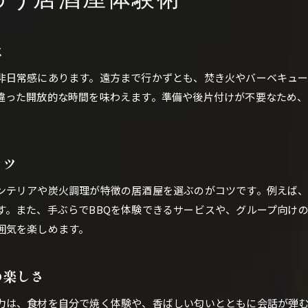
わう居酒屋体験術
居酒屋で味わう本格キャンプ料理の特徴
焚き火料理が楽しめる居酒屋の注目ポイント
は
キャンプ飯風メニューが豊富な居酒屋の選び方
非日常感にあります。遠方まで行かずとも、焚き火やバーベキュ
居酒屋だからこそ味わえるアウトドア料理体験
違った開放的な時間を味わえます。準備や後片付けが不要なため、
人気のキャンプ居酒屋メニュー紹介と選び方
居酒屋で体験する焼肉キャンプの醍醐味
手ぶらでBBQ気分になれる居酒屋案内
コツ
居酒屋で手ぶらBBQが楽しめる理由とは
ンテリアや炭火調理が特徴の居酒屋を選ぶのがコツです。例えば
手ぶらで本格バーベキューを体験できる居酒屋
す。また、手ぶらでBBQを体験できるサービスや、グループ向け
居酒屋のBBQプランでアウトドア気分を満喫
囲気を楽しめます。
準備要らずで気軽にBBQ可能な居酒屋体験
友人と楽しむ居酒屋バーベキューの魅力
の楽しさ
居酒屋で叶うデイキャンプ気分の楽しみ方
力は、食材を自分で焼く体験や、香ばしい匂いとともに会話が弾
焚き火や焼肉も満喫できる新感覚居酒屋