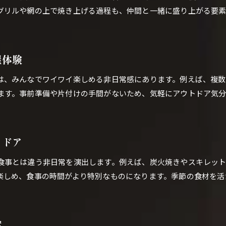
グリルや網の上で焼き上げる過程も、仲間と一緒に盛り上がる要
居酒屋で焚き火体験を味わうポイント
焼肉キャンプができる居酒屋の楽しみ方
新感覚の居酒屋で焚き火料理を堪能する
屋体験
グループ宴会に最適な焚き火居酒屋の選び方
居酒屋メニューで味わうキャンプ風焼肉
は、みんなでワイワイ楽しめる非日常感にあります。例えば、複数
ます。事前準備や片付けの手間がないため、気軽にアウトドア気
非日常を楽しめるアウトドア居酒屋体験
。
居酒屋で非日常のキャンプ体験を実現
居酒屋で味わう非日常アウトドアの魅力
ご予約はこちら
ご予約はこちら
トドア
気軽にキャンプ気分を楽しめる居酒屋体験
居酒屋で叶う日常脱出のキャンプ体験術
食事とは違う非日常を演出します。例えば、炭火焼きやスキレッ
焚き火やバーベキューを居酒屋で体験する方法
楽しめ、食事の時間がより特別なものになります。季節の食材を活
キャンプ場じゃなくても楽しめる居酒屋の工夫
アウトドア好き必見の居酒屋活用法
案
バーベキュー居酒屋ならではの楽しみ方