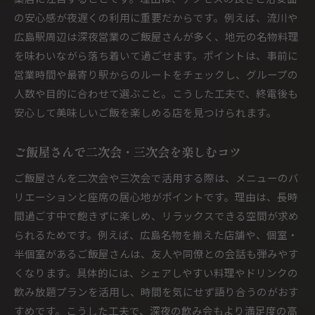
の安心感が夜遅くの利用に重要だからです。例えば、流川や
広島駅周辺は深夜営業のご飯屋さんが多く、地元の名物料理
を味わいながら落ち着いて過ごせます。ポイントは、事前に
営業時間や最寄り駅からのルートをチェックし、グループの
人数や目的に合わせて選ぶこと。こうした工夫で、終電後も
安心して美味しいご飯を楽しめる店を見つけられます。
ご飯屋さんで二次会・三次会を楽しむコツ
ご飯屋さんを二次会や三次会で活用する際は、メニューのバ
リエーションと座席の居心地がポイントです。理由は、長時
間過ごす中で飽きずに楽しめ、リラックスできる空間が求め
られるためです。例えば、広島名物を揃えた店舗や、個室・
半個室があるご飯屋さんは、友人や同僚との会話も弾みやす
くなります。具体的には、シェアしやすい料理やドリンクの
飲み放題プランを活用し、時間を気にせず語り合うのがおす
すめです。こうした工夫で、深夜の飲み会もより満足度の高