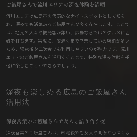
広島ご飯屋さん活用で思い出に残る朝時間
ご飯屋さんで流川エリアの深夜体験を満喫
朝までご飯屋さん利用で地元グルメを堪能
流川エリアは広島市の代表的なナイトスポットとして知ら
ご飯屋さんの朝メニューで一日のスタートを切
れ、深夜でも活気あるご飯屋さんが多く存在します。ここで
る
は、地元の人々や観光客が集い、広島ならではのグルメに舌
始発までご飯屋さんで快適に過ごすコツ
鼓を打ちます。実際に、夜遅くまで営業している店舗が多い
ご飯屋さんで特別な朝を迎えるための準備
ため、終電後や二次会でも利用しやすいのが魅力です。流川
エリアのご飯屋さんを活用することで、特別な深夜体験を手
軽に楽しむことができるでしょう。
深夜も楽しめる広島のご飯屋さん
活用法
深夜営業のご飯屋さんで友人と語り合う夜
深夜営業のご飯屋さんは、終電後でも友人や同僚と心ゆくま