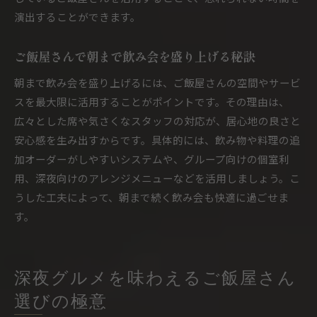
演出することができます。
ご飯屋さんで朝まで飲み会を盛り上げる秘訣
朝まで飲み会を盛り上げるには、ご飯屋さんの空間やサービ
スを最大限に活用することがポイントです。その理由は、
広々とした席や気さくなスタッフの対応が、居心地の良さと
安心感を生み出すからです。具体的には、飲み物や料理の追
加オーダーがしやすいシステムや、グループ向けの個室利
用、深夜向けのアレンジメニューなどを活用しましょう。こ
うした工夫によって、朝まで続く飲み会も快適に過ごせま
す。
深夜グルメを味わえるご飯屋さん
選びの極意