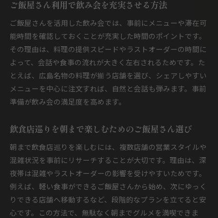
ご飯屋さん利用で飲み会を充実させる方法
ご飯屋さんを活用した飲み会では、事前にメニューや滞在可
能時間を確認しておくことが充実した時間のポイントです。
その理由は、料理の提供スピードやラストオーダーの時間に
よって、会話や食事の流れが大きく左右されるためです。た
とえば、広島名物の料理が揃う店舗を選び、シェアしやすい
メニューを中心に注文すれば、自然と会話も弾みます。事前
準備が飲み会の満足度を高めます。
飲食店巡りを朝まで楽しむためのご飯屋さん選び
朝まで飲食店巡りを楽しむには、複数店舗の営業スタイルや
混雑状況を事前にリサーチすることが大切です。理由は、深
夜帯は混雑やラストオーダーの影響を受けやすいためです。
例えば、軽い食事ができるご飯屋さんから始め、次にゆっく
りできる店舗へ移動するなど、段階的なプランを立てると安
心です。この方法で、無駄なく朝までグルメを満喫できま