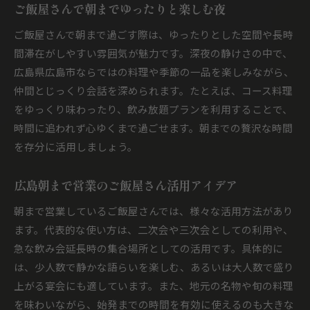
ご飯屋さんで朝までゆったりと楽しむ夜
ご飯屋さんで朝まで過ごす際は、ゆったりとした空間や長時
間滞在がしやすい雰囲気が魅力です。深夜の静けさの中で、
広島県広島市ならではの料理や季節の一品を楽しみながら、
仲間とじっくり会話を深められます。たとえば、コース料理
をゆっくり味わったり、飲み放題プランを利用することで、
時間に追われず心ゆくまで過ごせます。朝までの贅沢な時間
を存分に活用しましょう。
広島朝まで営業のご飯屋さん活用アイデア
朝まで営業しているご飯屋さんでは、様々な活用方法があり
ます。代表的な使い方は、二次会や三次会としての利用や、
急な飲み会延長時の集合場所としての活用です。具体的に
は、少人数で静かな語らいを楽しむ、あるいは大人数で盛り
上がる宴会にも適しています。また、地元の名物や旬の料理
を味わいながら、始発までの時間を有効に使えるのも大きな