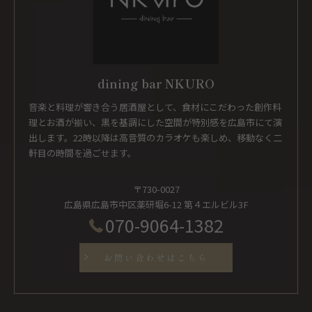
dining bar NKURO
音楽と料理が響き合う居酒屋として、食材にこだわった創作料
理とお酒が揃い、黒を基調にした空間が特別感を広島市にて演
出します。22時以降は高音質のカラオケも楽しめ、移動なく二
軒目の時間を過ごせます。
〒730-0027
広島県広島市中区薬研堀6-12 第４エルビル3F
070-9064-1382
お問い合わせはこちら