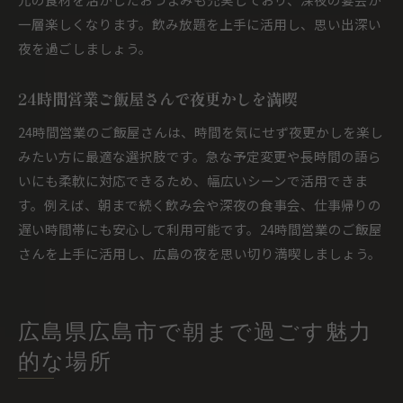
一層楽しくなります。飲み放題を上手に活用し、思い出深い
夜を過ごしましょう。
24時間営業ご飯屋さんで夜更かしを満喫
24時間営業のご飯屋さんは、時間を気にせず夜更かしを楽し
みたい方に最適な選択肢です。急な予定変更や長時間の語ら
いにも柔軟に対応できるため、幅広いシーンで活用できま
す。例えば、朝まで続く飲み会や深夜の食事会、仕事帰りの
遅い時間帯にも安心して利用可能です。24時間営業のご飯屋
さんを上手に活用し、広島の夜を思い切り満喫しましょう。
広島県広島市で朝まで過ごす魅力
的な場所