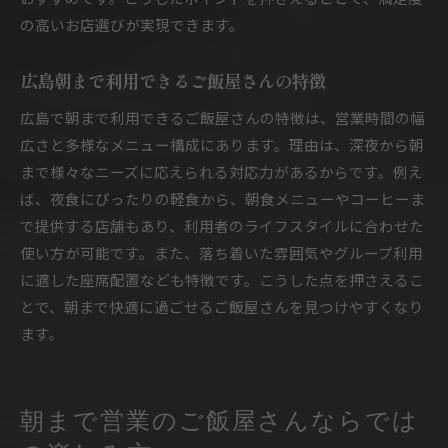
の高いお店選びが実現できます。
広島朝まで利用できるご飯屋さんの特徴
広島で朝まで利用できるご飯屋さんの特徴は、営業時間の幅
広さと多様なメニュー構成にあります。理由は、深夜から朝
まで様々なニーズに応えられる対応力があるからです。例え
ば、夜食にぴったりの軽食から、朝食メニューやコーヒーま
で提供する店舗もあり、利用者のライフスタイルに合わせた
使い方が可能です。また、落ち着いた雰囲気やグループ利用
に適した座席配置なども特徴です。こうした点を押さえるこ
とで、朝まで快適に過ごせるご飯屋さんを見つけやすくなり
ます。
朝まで営業のご飯屋さんならでは