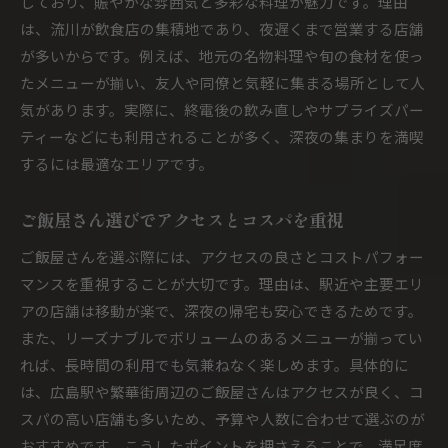
しており、賑やかな雰囲気と多彩な料理が魅力です。理由
は、流川が飲食店の集積地であり、夜遅くまで営業する店舗
が多いからです。例えば、地元の名物料理や旬の食材を使っ
たメニューが揃い、友人や同僚と気軽に集まる場所として人
気があります。実際に、終電後の飲み直しやサプライズパー
ティーなどにも利用されることが多く、深夜の集まりを満喫
するには最適なエリアです。
ご飯屋さん選びでアクセスとコスパを重視
ご飯屋さんを選ぶ際には、アクセスの良さとコストパフォー
マンスを重視することが大切です。理由は、駅近や主要エリ
アの店舗は移動が楽で、深夜の帰宅も安心できるためです。
また、リーズナブルでボリュームのあるメニューが揃ってい
れば、長時間の利用でも気兼ねなく楽しめます。具体的に
は、広島駅や繁華街周辺のご飯屋さんはアクセスが良く、コ
スパの高い店舗も多いため、予算や人数に合わせて選ぶのが
おすすめです。こうしたポイントを押さえることで、満足度