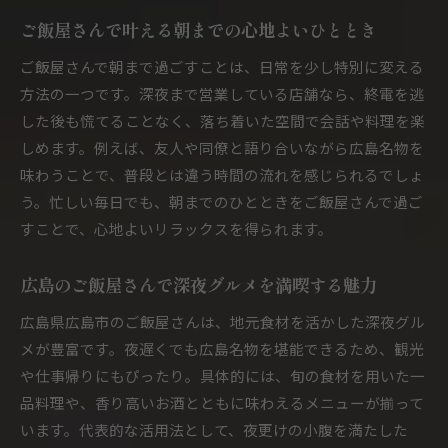
広島朝まで過ごせるご飯屋さんの探し方
ご飯屋さんで叶える朝までの心地よいひととき
ご飯屋さん利用で飲み会を充実させる方法
ご飯屋さんで朝まで過ごすことは、日常を少し特別に変える
飲食店巡りを朝まで楽しむためのご飯屋さん選
方法の一つです。深夜まで営業している店舗なら、終電を逃
び
した後も慌てることなく、落ち着いた空間で会話や料理を楽
ご飯屋さんで深夜グルメを手軽に味わうコツ
しめます。例えば、友人や同僚と語り合いながら広島名物を
広島駅周辺ご飯屋さんで朝まで快適に過ごす
味わうことで、普段とは違う時間の流れを感じられるでしょ
う。忙しい毎日でも、朝までのひとときをご飯屋さんで過ご
ご飯屋さんで始発待ちの夜を満喫するコツ
すことで、心地よいリラックスを得られます。
始発待ちに最適なご飯屋さんの過ごし方
ご飯屋さんで朝までゆったりと楽しむ夜
広島のご飯屋さんで深夜グルメを満喫する魅力
広島朝まで営業のご飯屋さん活用アイデア
広島県広島市のご飯屋さんは、地元食材を活かした深夜グル
深夜でも安心のご飯屋さん選びポイント
メが豊富です。夜遅くでも広島名物を堪能できるため、観光
ご飯屋さんの飲み放題で始発まで盛り上がる
や仕事帰りにもぴったり。具体的には、旬の食材を用いた一
24時間営業ご飯屋さんで夜更かしを満喫
品料理や、香り高いお酒とともに味わえるメニューが揃って
広島県広島市で朝まで過ごす魅力的な場所
います。代表的な活用法として、夜更けの小腹を満たした