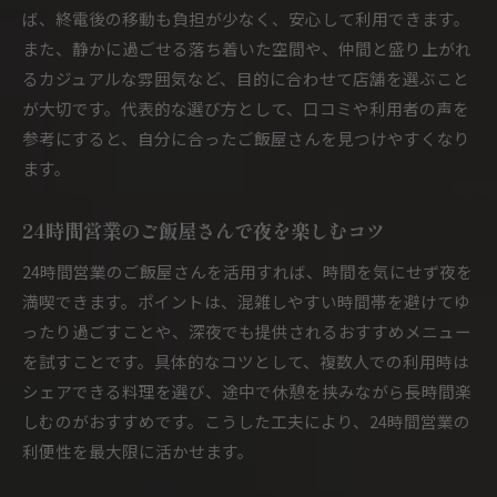
ば、終電後の移動も負担が少なく、安心して利用できます。
深夜限定メニューが人気のご飯屋さん活用法
また、静かに過ごせる落ち着いた空間や、仲間と盛り上がれ
24時間営業ご飯屋さんで夜通し語り合う魅力
るカジュアルな雰囲気など、目的に合わせて店舗を選ぶこと
ご飯屋さんでお好み焼きや地元料理を堪能
が大切です。代表的な選び方として、口コミや利用者の声を
朝までご飯屋さん利用で特別な体験を
参考にすると、自分に合ったご飯屋さんを見つけやすくなり
ご飯屋さんで朝まで飲み会を盛り上げる秘訣
ます。
深夜グルメを味わえるご飯屋さん選びの極意
24時間営業のご飯屋さんで夜を楽しむコツ
ご飯屋さん選びで重視したい深夜グルメの魅力
広島朝まで営業ご飯屋さんの選び方ポイント
24時間営業のご飯屋さんを活用すれば、時間を気にせず夜を
ご飯屋さんの口コミを活かした深夜グルメ探し
満喫できます。ポイントは、混雑しやすい時間帯を避けてゆ
ったり過ごすことや、深夜でも提供されるおすすめメニュー
駅近ご飯屋さんで深夜でも安心して楽しむ方法
を試すことです。具体的なコツとして、複数人での利用時は
ご飯屋さん利用でコスパ良く朝まで満喫
シェアできる料理を選び、途中で休憩を挟みながら長時間楽
流川エリアご飯屋さんで深夜の新発見
しむのがおすすめです。こうした工夫により、24時間営業の
ご飯屋さん活用で特別な朝を迎えるヒント
利便性を最大限に活かせます。
ご飯屋さんで迎える朝の楽しみ方と過ごし方