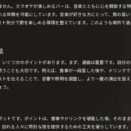
ません。カラオケが楽しめるバーは、音楽とともに心を開放する特
BARで広島市のカラオケを極める
れる体験を可能にしています。音楽が好きな方にとって、質の高い
広島市で特別なBARカラオケの夜
ィスト気分で歌を楽しめる環境を整えています。このような場所で
BARで堪能する広島市のカラオケ
広島市のBARが提供するカラオケの魅力
特別なひとときを広島市のBARで
法
広島市のBARでカラオケを満喫する方法
は、いくつかのポイントがあります。まず、選曲は重要です。自分
BARで広島市のカラオケを満喫する秘訣
歌うことも大切です。例えば、食事が一段落した後や、ドリンクで
広島市のBARでカラオケを楽しむコツ
エストを伝えることで、音響や照明を調整し、より一層の演出を加
ご予約はこちら
ご予約はこちら
BARで満喫する広島市のカラオケの夜
ょう。
広島市のBARでカラオケを満喫するポイント
カラオケを広島市のBARで堪能する方法
広島市でカラオケを満喫するBARの魅力
スポットです。ポイントは、食事やドリンクを堪能した後、そのま
広島市でBARとカラオケを堪能する夜
ち、訪れる人々に特別な夜を提供するための工夫を凝らしています
BARで広島市のカラオケを堪能する夜