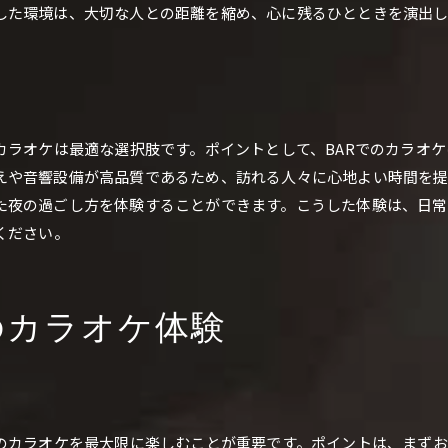
した環境は、大切な人との距離を縮め、心に残るひとときを演出し
広島でBARとカラオケを楽しむ方法
BARで堪能する広島市のカラオケの夜
広島市のBARでカラオケを満喫するコツ
広島市で堪能するBARカラオケの魅力
カラオケは最適な選択肢です。ポイントとして、BARでのカラオ
広島市の夜を楽しむBARでのカラオケ
えや音響設備が高品質であるため、訪れる人々に心地よい時間を提
BARでのカラオケを広島市で楽しむ秘訣
た夜の過ごし方を体験することができます。こうした体験は、日常
広島市のBARでカラオケを楽しむ方法
ください。
BARで広島市のカラオケを楽しむコツ
広島市のBARでカラオケを楽しむヒント
BARで広島市のカラオケを堪能する秘訣
のカラオケ体験
広島市で楽しむBARカラオケの魅力
BARとカラオケを広島市で楽しむポイント
広島市のBARで特別なカラオケのひととき
のカラオケを最大限に楽しむことが重要です。ポイントは、まずお
広島市のBARで特別なカラオケ体験