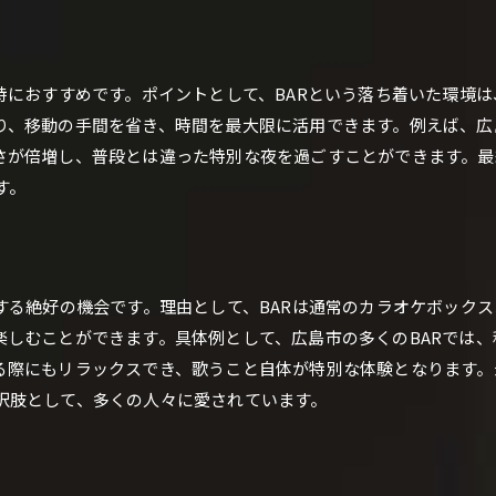
BARで特別な広島市のカラオケ体験
広島市のBARで過ごすカラオケの夜
特におすすめです。ポイントとして、BARという落ち着いた環境
BARで体験する広島市のカラオケの魅力
り、移動の手間を省き、時間を最大限に活用できます。例えば、広
広島市の夜を彩るBARカラオケ体験
さが倍増し、普段とは違った特別な夜を過ごすことができます。最
カラオケで盛り上がる広島市のBAR
す。
広島の夜を彩るBARでのカラオケ
BARで体感する広島の夜のカラオケ
広島の夜に輝くBARでのカラオケ
する絶好の機会です。理由として、BARは通常のカラオケボック
広島のBARで楽しむ夜のカラオケ
楽しむことができます。具体例として、広島市の多くのBARでは
BARでのカラオケが広島の夜を変える
る際にもリラックスでき、歌うこと自体が特別な体験となります。
広島の夜をBARで彩るカラオケの魅力
択肢として、多くの人々に愛されています。
広島で味わうBARのカラオケ体験
BARで楽しむ広島市の特別なカラオケ
広島市のBARで特別なカラオケ体験