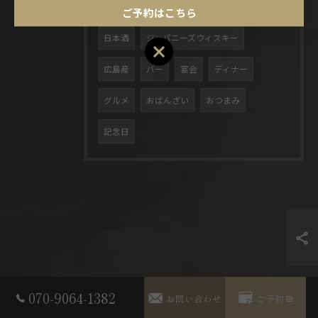
喫煙可
近く
広島市
居酒屋
ご予約はこちら
日本酒
ジャパニーズウィスキー
ご予約はこちら
広島産
バー
宴会
ディナー
グルメ
おばんざい
おつまみ
記念日
070-9064-1382
お問い合わせ
ご予約