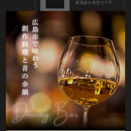
居酒屋の発想力で平日集客とリピーター獲得を実現する具体的な運営アイデア
2026/07/30
居酒屋で楽しむ和洋折衷の魅力と広島県広島市東広島市のおすすめ活用法
2026/07/23
居酒屋ではしごを楽しむ夜を自分らしく彩るスマートな飲み歩きガイド
タグ
Tags
広島市グルメ
月
広島市イベント